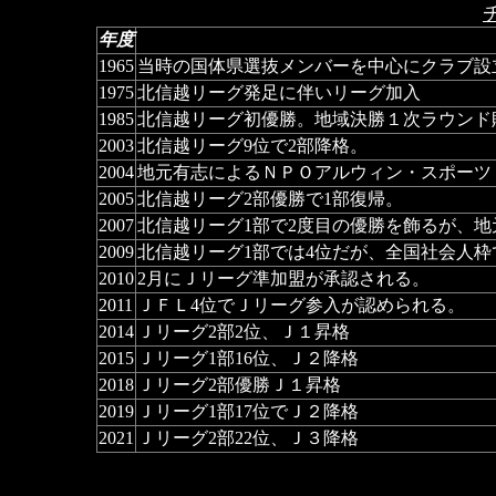
年度
1965
当時の国体県選抜メンバーを中心にクラブ設
1975
北信越リーグ発足に伴いリーグ加入
1985
北信越リーグ初優勝。地域決勝１次ラウンド
2003
北信越リーグ9位で2部降格。
2004
地元有志によるＮＰＯアルウィン・スポーツ
2005
北信越リーグ2部優勝で1部復帰。
2007
北信越リーグ1部で2度目の優勝を飾るが、
2009
北信越リーグ1部では4位だが、全国社会人
2010
2月にＪリーグ準加盟が承認される。
2011
ＪＦＬ4位でＪリーグ参入が認められる。
2014
Ｊリーグ2部2位、Ｊ１昇格
2015
Ｊリーグ1部16位、Ｊ２降格
2018
Ｊリーグ2部優勝Ｊ１昇格
2019
Ｊリーグ1部17位でＪ２降格
2021
Ｊリーグ2部22位、Ｊ３降格