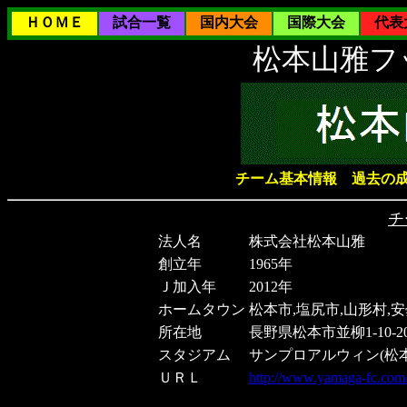
ＨＯＭＥ
試合一覧
国内大会
国際大会
代表
松本山雅フ
チーム基本情報
過去の
チ
法人名
株式会社松本山雅
創立年
1965年
Ｊ加入年
2012年
ホームタウン
松本市,塩尻市,山形村,安
所在地
長野県松本市並柳1-10-2
スタジアム
サンプロアルウィン(松
ＵＲＬ
http://www.yamaga-fc.com