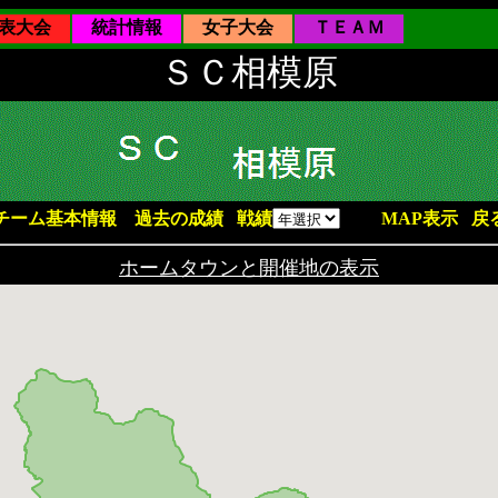
表大会
統計情報
女子大会
ＴＥＡＭ
ＳＣ相模原
チーム基本情報
過去の成績
戦績
MAP表示
戻
ホームタウンと開催地の表示