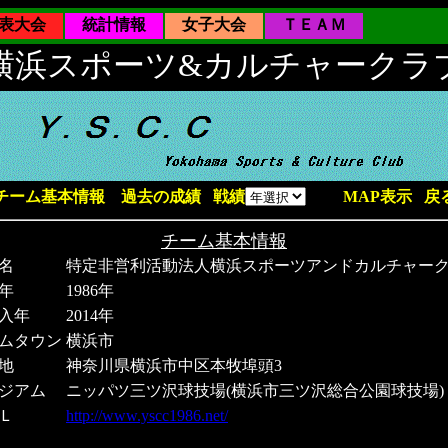
表大会
統計情報
女子大会
ＴＥＡＭ
横浜スポーツ&カルチャークラ
チーム基本情報
過去の成績
戦績
MAP表示
戻
チーム基本情報
名
特定非営利活動法人横浜スポーツアンドカルチャー
年
1986年
入年
2014年
ムタウン
横浜市
地
神奈川県横浜市中区本牧埠頭3
ジアム
ニッパツ三ツ沢球技場(横浜市三ツ沢総合公園球技場)
Ｌ
http://www.yscc1986.net/