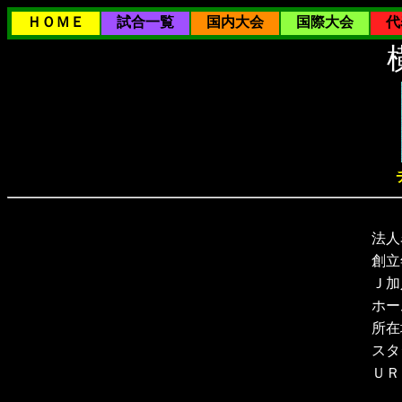
ＨＯＭＥ
試合一覧
国内大会
国際大会
代
法人
創立
Ｊ加
ホー
所在
スタ
ＵＲ