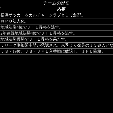
チームの歴史
内容
横浜サッカー＆カルチャークラブとして創部。
ＮＰＯ法人化。
地域決勝4位でＪＦＬ昇格を逃す。
2年連続地域決勝4位でＪＦＬ昇格を逃す。
地域決勝優勝でＪＦＬ昇格を果たす。
Ｊリーグ準加盟申請が承認され、来季より発足のＪ３参入と
Ｊ３・19位、Ｊ３・ＪＦＬ入替戦に敗退し、ＪＦＬ降格。