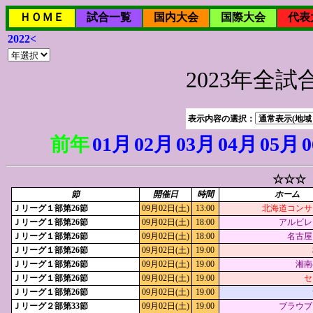
ＨＯＭＥ
試合一覧
国内大会
国際大会
代表
2022<
2023年全
表示内容の選択：
前年
01月
02月
03月
04月
05月
☆☆☆ 
節
開催日
時間
ホーム
Ｊリーグ１部第26節
09月02日(土)
13:00
北海道コンサ
Ｊリーグ１部第26節
09月02日(土)
18:00
アルビレ
Ｊリーグ１部第26節
09月02日(土)
18:00
名古屋
Ｊリーグ１部第26節
09月02日(土)
19:00
Ｊリーグ１部第26節
09月02日(土)
19:00
湘南
Ｊリーグ１部第26節
09月02日(土)
19:00
セ
Ｊリーグ１部第26節
09月02日(土)
19:00
Ｊリーグ２部第33節
09月02日(土)
19:00
ブラウブ