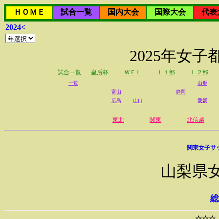
ＨＯＭＥ
試合一覧
国内大会
国際大会
代表
2024<
2025年女
試合一覧
皇后杯
ＷＥＬ
Ｌ１部
Ｌ２部
一覧
山形
富山
静岡
広島
山口
愛媛
東北
関東
北信越
関東女子サ
山梨県
総
☆☆☆