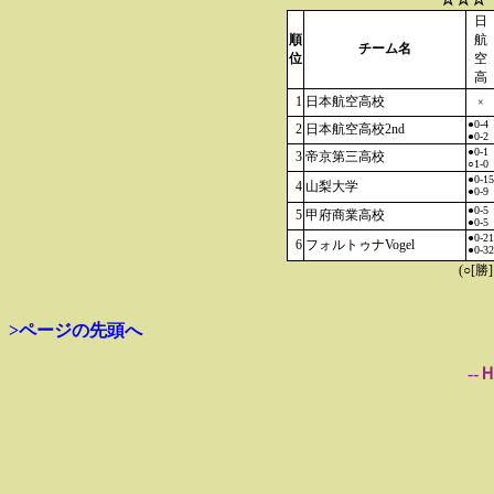
日
順
航
チーム名
位
空
高
1
日本航空高校
×
●0-4
2
日本航空高校2nd
●0-2
●0-1
3
帝京第三高校
○1-0
●0-15
4
山梨大学
●0-9
●0-5
5
甲府商業高校
●0-5
●0-21
6
フォルトゥナVogel
●0-32
(○[勝
>ページの先頭へ
--