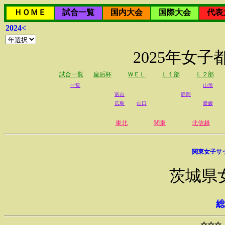
ＨＯＭＥ
試合一覧
国内大会
国際大会
代表
2024<
2025年女
試合一覧
皇后杯
ＷＥＬ
Ｌ１部
Ｌ２部
一覧
山形
富山
静岡
広島
山口
愛媛
東北
関東
北信越
関東女子サ
茨城県
総
☆☆☆