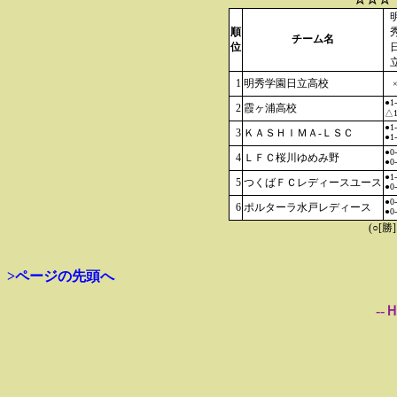
順
チーム名
位
1
明秀学園日立高校
●1
2
霞ヶ浦高校
△1
●1
3
ＫＡＳＨＩＭＡ-ＬＳＣ
●1
●0
4
ＬＦＣ桜川ゆめみ野
●0
●1
5
つくばＦＣレディースユース
●0
●0
6
ポルターラ水戸レディース
●0
(○[勝
>ページの先頭へ
--