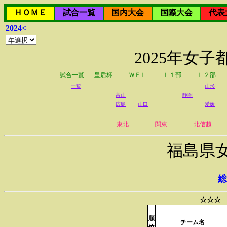
ＨＯＭＥ
試合一覧
国内大会
国際大会
代表
2024<
2025年女
試合一覧
皇后杯
ＷＥＬ
Ｌ１部
Ｌ２部
一覧
山形
富山
静岡
広島
山口
愛媛
東北
関東
北信越
福島県
総
☆☆☆ 
順
チーム名