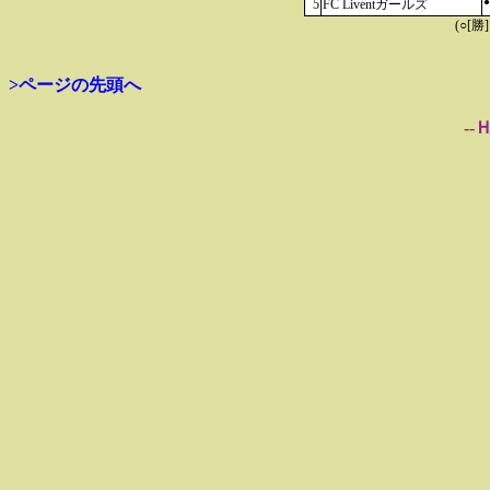
●
5
FC Liventガールズ
(○[勝
>ページの先頭へ
--