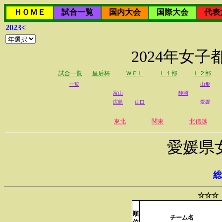
ＨＯＭＥ
試合一覧
国内大会
国際大会
代表
2023<
2024年女
試合一覧
皇后杯
ＷＥＬ
Ｌ１部
Ｌ２部
一覧
山形
富山
静岡
広島
山口
愛媛
東北
関東
北信越
愛媛県
総
☆☆☆
順
チーム名