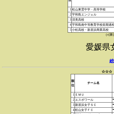
位
1
松山東雲中学・高等学校
2
宇和島エンジェル
3
済美高校
4
宇和島南中等教育学校前期過
5
小松高校・新居浜商業高校
(○[勝
愛媛県
総
☆☆☆
順
チーム名
位
1
ＥＭＵ
●
2
エスポワール
●
3
新居浜女子ＳＣ
●
4
松山女子ＦＣ