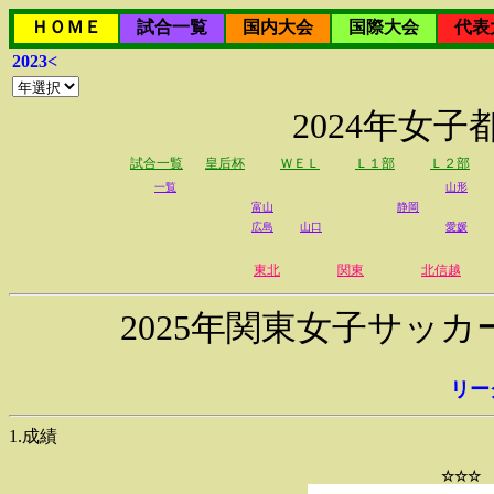
ＨＯＭＥ
試合一覧
国内大会
国際大会
代表
2023<
2024年女
試合一覧
皇后杯
ＷＥＬ
Ｌ１部
Ｌ２部
一覧
山形
富山
静岡
広島
山口
愛媛
東北
関東
北信越
2025年関東女子サッ
リー
1.成績
☆☆☆ 