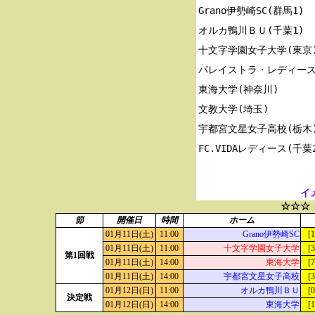
Grano伊勢崎SC(群馬1)

オルカ鴨川ＢＵ(千葉1)

十文字学園女子大学(東京)
パレイストラ・レディース(
東海大学(神奈川)

文教大学(埼玉)

宇都宮文星女子高校(栃木)
イ
☆☆☆
節
開催日
時間
ホーム
01月11日(土)
11:00
Grano伊勢崎SC
[1
01月11日(土)
11:00
十文字学園女子大学
[3
第1回戦
01月11日(土)
14:00
東海大学
[7
01月11日(土)
14:00
宇都宮文星女子高校
[3
01月12日(日)
11:00
オルカ鴨川ＢＵ
[0
決定戦
01月12日(日)
14:00
東海大学
[1