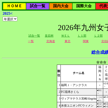
ＨＯＭＥ
試合一覧
国内大会
国際大会
代表
2025<
2026年九州
試合一覧
皇后杯
ＷＥＬ
Ｌ１部
Ｌ２部
一覧
北海道
東北
関東
北信
総合成
☆☆☆
福
F
C
順
岡
チーム名
琉
位
Ａ
球
Ｎ
○1-0
1
福岡Ｊ・アンクラス
×
－
●0-1
2
FC琉球さくら
×
－
●0-1
△2-2
3
ヴィアマテラス宮崎Alegrita
－
●0-1
●1-2
●0-2
4
水俣ユニオンFCウィメン
●0-4
●0-1