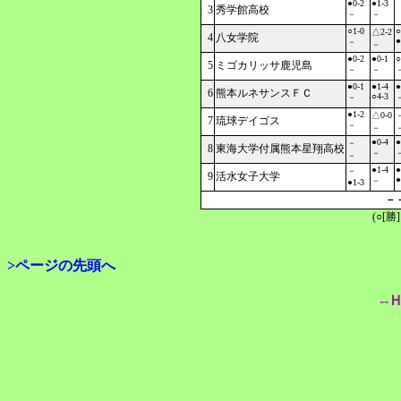
●0-2
●1-3
3
秀学館高校
－
－
○1-0
○
△2-2
4
八女学院
●
－
－
●0-2
●0-1
○
5
ミゴカリッサ鹿児島
－
－
●0-1
●1-4
●
6
熊本ルネサンスＦＣ
○4-3
－
●1-2
△0-0
7
琉球デイゴス
－
－
●0-4
●
－
8
東海大学付属熊本星翔高校
－
－
●1-4
●
－
9
活水女子大学
●
－
●1-3
－
(○[勝
>ページの先頭へ
--