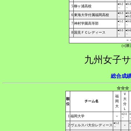
●0-2
●0-3
5
柳ヶ浦高校
－
－
●0-3
●0-3
6
東海大学付属福岡高校
●0-2
－
●1-2
●0-5
7
神村学園高等部
－
－
●0-3
●0-6
8
国見ＦＣレディース
－
－
－
(○[勝
九州女子サ
総合成
☆☆☆
Ｖ
福
順
大
チーム名
岡
位
分
大
Ｌ
○2-1
○
1
福岡大学
×
－
●1-2
○
2
ヴェルスパ大分レディース
×
－