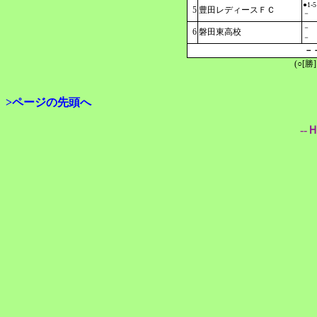
●1-5
5
豊田レディースＦＣ
－
－
6
磐田東高校
－
－
(○[勝
>ページの先頭へ
--