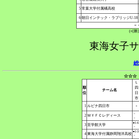
5
常葉大学付属橘高校
6
朝日インテック・ラブリッジU-18
－
(○[勝
東海女子サ
総
☆☆☆
Ｌ
順
四
チーム名
位
日
市
1
ルビナ四日市
×
－
2
ＭＹＦＣレディース
－
●1-6
3
至学館大学
－
●1-3
4
東海大学付属静岡翔洋高校
－