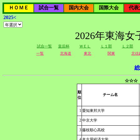
ＨＯＭＥ
試合一覧
国内大会
国際大会
代表
2025<
2026年東海
試合一覧
皇后杯
ＷＥＬ
Ｌ１部
Ｌ２部
一覧
北海道
東北
関東
北信
総
☆☆☆
順
チーム名
位
1
愛知東邦大学
2
中京大学
3
藤枝順心高校
4
名古屋経済大学