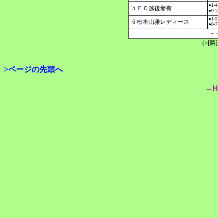
●1-4
5
ＦＣ越後妻有
●0-7
●1-5
6
松本山雅レディース
●0-7
－
(○[勝
>ページの先頭へ
--