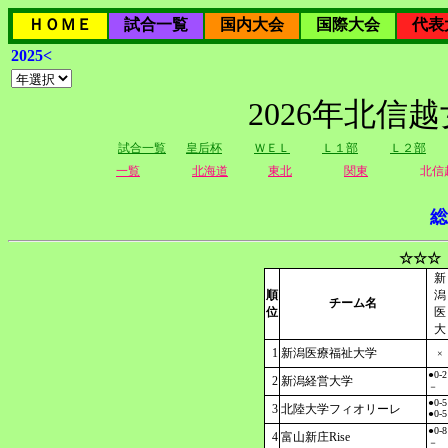
ＨＯＭＥ
試合一覧
国内大会
国際大会
代表
2025<
2026年北信
試合一覧
皇后杯
ＷＥＬ
Ｌ１部
Ｌ２部
一覧
北海道
東北
関東
北信
総
☆☆☆
新
順
潟
チーム名
位
医
大
1
新潟医療福祉大学
×
●0-2
2
新潟経営大学
－
●0-5
3
北陸大学フィオリーレ
●0-5
●0-8
4
富山新庄Rise
－