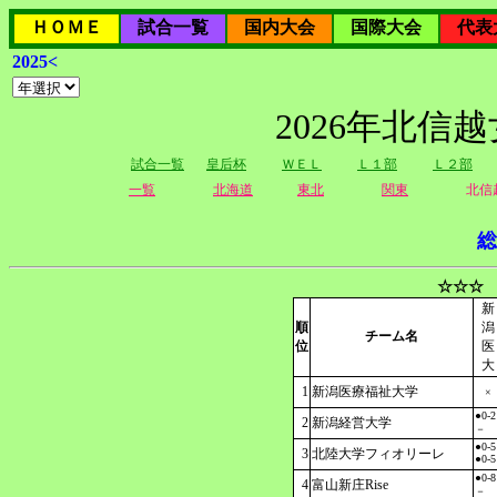
ＨＯＭＥ
試合一覧
国内大会
国際大会
代表
2025<
2026年北信
試合一覧
皇后杯
ＷＥＬ
Ｌ１部
Ｌ２部
一覧
北海道
東北
関東
北信
総
☆☆☆ 
新
順
潟
チーム名
位
医
大
1
新潟医療福祉大学
×
●0-2
2
新潟経営大学
－
●0-5
3
北陸大学フィオリーレ
●0-5
●0-8
4
富山新庄Rise
－