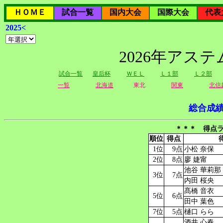
ＨＯＭＥ
試合一覧
国内大会
国際大会
代表
2025<
2026年アス
試合一覧
皇后杯
ＷＥＬ
Ｌ１部
Ｌ２部
一覧
北海道
東北
関東
北信
総合成
＊＊＊ 得点ラ
順位
得点
1位
9点
小松 奈保
2位
8点
廖 婕甯
池谷 華莉那
3位
7点
内田 桜央
髙橋 音衣
5位
6点
田中 葉色
7位
5点
樋口 らら
酒井 心春