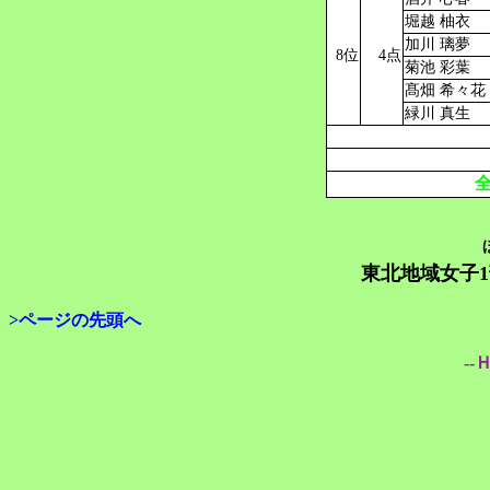
堀越 柚衣
加川 璃夢
8位
4点
菊池 彩葉
髙畑 希々花
緑川 真生
東北地域女子1
>ページの先頭へ
--