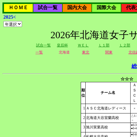
ＨＯＭＥ
試合一覧
国内大会
国際大会
代表
2025<
2026年北海道女
試合一覧
皇后杯
ＷＥＬ
Ｌ１部
Ｌ２部
一覧
北海道
東北
関東
北信
総
☆☆☆ 
Ａ
順
Ｓ
チーム名
位
Ｃ
Ｌ
1
ＡＳＣ北海道レディース
×
△1-
2
北海道大谷室蘭高校
－
●0-3
3
旭川実業高校
●0-4
●0-8
4
札幌大谷高校