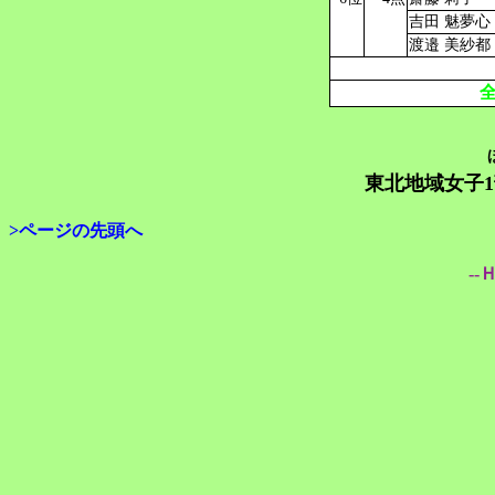
吉田 魅夢心
渡邉 美紗都
東北地域女子1
>ページの先頭へ
--