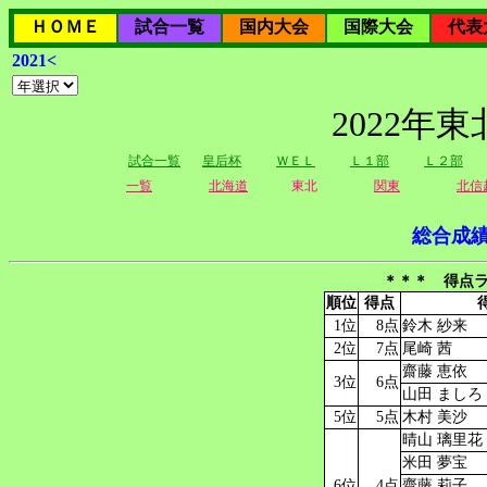
ＨＯＭＥ
試合一覧
国内大会
国際大会
代表
2021<
2022年
試合一覧
皇后杯
ＷＥＬ
Ｌ１部
Ｌ２部
一覧
北海道
東北
関東
北信
総合成
＊＊＊ 得点ラ
順位
得点
1位
8点
鈴木 紗来
2位
7点
尾崎 茜
齋藤 恵依
3位
6点
山田 ましろ
5位
5点
木村 美沙
晴山 璃里花
米田 夢宝
6位
4点
齋藤 莉子