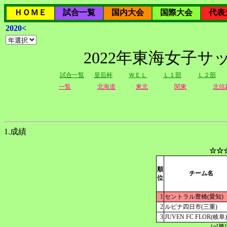
ＨＯＭＥ
試合一覧
国内大会
国際大会
代表
2020<
2022年東海女子
試合一覧
皇后杯
ＷＥＬ
Ｌ１部
Ｌ２部
一覧
北海道
東北
関東
北信
1.成績
☆☆
順
チーム名
位
1
セントラル豊橋(愛知)
2
ルビナ四日市(三重)
3
JUVEN FC FLOR(岐阜)
(○[勝