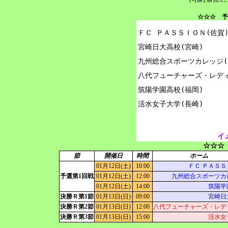
☆☆☆ 予
ＦＣ ＰＡＳＳＩＯＮ(佐賀)
宮崎日大高校(宮崎)

九州総合スポーツカレッジ(大
八代フューチャーズ・レディ
筑陽学園高校(福岡)

イ
☆☆☆
節
開催日
時間
ホーム
01月12日(土)
10:00
ＦＣ ＰＡＳＳ
予選第1回戦
01月12日(土)
12:00
九州総合スポーツカ
01月12日(土)
14:00
筑陽学
決勝Ｒ第1節
01月13日(日)
09:00
宮崎日
決勝Ｒ第2節
01月13日(日)
12:00
八代フューチャーズ・レデ
決勝Ｒ第3節
01月13日(日)
15:00
活水女