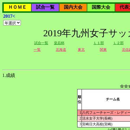
ＨＯＭＥ
試合一覧
国内大会
国際大会
代表
2017<
2019年九州女子サ
試合一覧
皇后杯
Ｌ１部
Ｌ２部
一覧
北海道
東北
関東
北信
1.成績
☆☆
順
チーム名
位
1
八代フューチャーズ・レディー
2
活水女子大学(長崎)
3
宮崎日大高校(宮崎)
(○[勝]:勝点3,