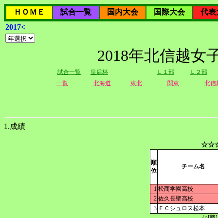
ＨＯＭＥ
試合一覧
国内大会
国際大会
代表
2017<
2018年北信越
試合一覧
皇后杯
Ｌ１部
Ｌ２部
一覧
北海道
東北
関東
北信
1.成績
☆☆
順
チーム名
位
1
松商学園高校
2
佐久長聖高校
3
ＦＣシュロス松本
(○[勝