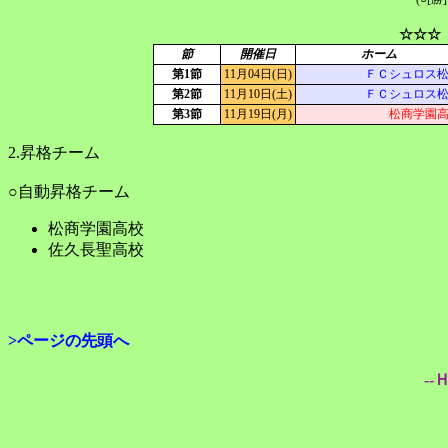
☆☆☆
節
開催日
ホーム
第1節
11月04日(日)
ＦＣシュロス
第2節
11月10日(土)
ＦＣシュロス
第3節
11月19日(月)
松商学園
2.昇格チーム
○自動昇格チーム
松商学園高校
佐久長聖高校
>ページの先頭へ
--