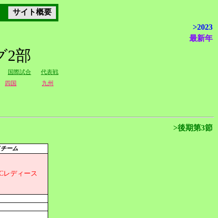
サイト概要
>2023
最新年
グ2部
国際試合
代表戦
四国
九州
>後期第3節
イチーム
FCレディース