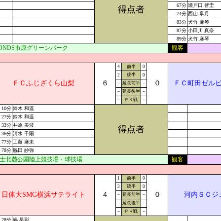
67分
瀬戸口 智圭
得点者
74分
西山 皐月
83分
犬竹 麻琴
87分
小田川 真奈
89分
犬竹 麻琴
ONDS市原グリーンパーク
観客
4
前半
0
後半
2
0
ＦＣふじざくら山梨
６
０
ＦＣ町田ゼル
－
延長前半
－
－
延長後半
－
－
ＰＫ戦
－
10分
鈴木 和遥
27分
鈴木 和遥
33分
井原 美波
得点者
36分
清水 千陽
77分
工藤 麻未
78分
脇田 紗弥
士北麓公園陸上競技場・球技場
観客
1
前半
0
後半
3
0
日体大SMG横浜サテライト
４
０
河内ＳＣジ
－
延長前半
－
－
延長後半
－
－
ＰＫ戦
－
28分
嶋 早彩