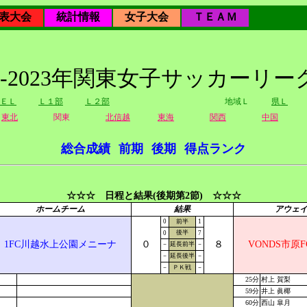
表大会
統計情報
女子大会
ＴＥＡＭ
22-2023年関東女子サッカーリー
ＥＬ
Ｌ１部
Ｌ２部
地域Ｌ
県Ｌ
東北
関東
北信越
東海
関西
中国
総合成績
前期
後期
得点ランク
☆☆☆ 日程と結果(後期第2節) ☆☆☆
ホームチーム
結果
アウェ
0
前半
1
後半
0
7
1FC川越水上公園メニーナ
０
８
VONDS市原
－
延長前半
－
－
延長後半
－
－
ＰＫ戦
－
25分
村上 賀梨
59分
井上 眞椰
60分
西山 皐月