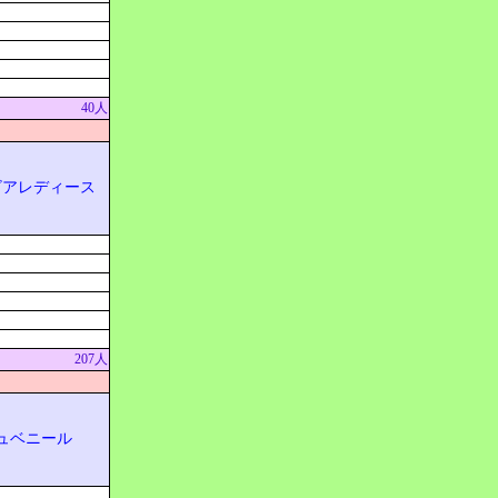
40人
ビアレディース
207人
ュベニール