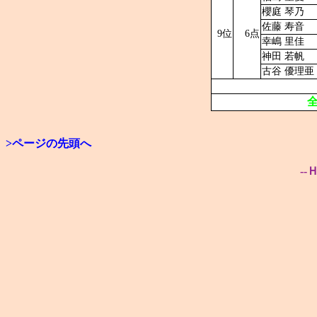
櫻庭 琴乃
佐藤 寿音
9位
6点
幸嶋 里佳
神田 若帆
古谷 優理亜
>ページの先頭へ
--