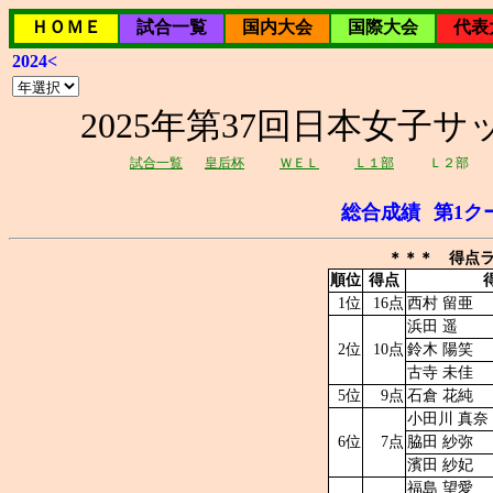
ＨＯＭＥ
試合一覧
国内大会
国際大会
代表
2024<
2025年第37回日本女子サッ
試合一覧
皇后杯
ＷＥＬ
Ｌ１部
Ｌ２部
総合成績
第1ク
＊＊＊ 得点ラ
順位
得点
1位
16点
西村 留亜
浜田 遥
2位
10点
鈴木 陽笑
古寺 未佳
5位
9点
石倉 花純
小田川 真奈
6位
7点
脇田 紗弥
濱田 紗妃
福島 望愛