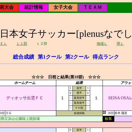
表大会
統計情報
女子大会
ＴＥＡＭ
7回日本女子サッカー[plenusなで
ＥＬ
Ｌ１部
Ｌ２部
地域Ｌ
県Ｌ
総合成績
第1クール
第2クール
得点ランク
☆☆☆ 日程と結果(第10節) ☆☆☆
ホームチーム
結果
アウェ
1
前半
1
後半
0
0
ディオッサ出雲ＦＣ
１
１
SEISA O
－
延長前半
－
－
延長後半
－
－
ＰＫ戦
－
40分
ＯＧ
26分
鈴木 陽笑
経過情報
根県立浜山公園陸上競技場
観客
0
前半
1