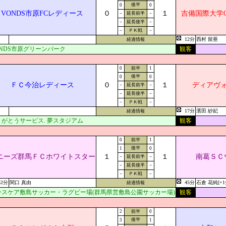
後半
0
0
VONDS市原FCレディース
０
１
吉備国際大学C
－
延長前半
－
－
延長後半
－
－
ＰＫ戦
－
12分
西村 留亜
経過情報
ONDS市原グリーンパーク
観客
0
前半
1
後半
0
0
ＦＣ今治レディース
０
１
ディアヴ
－
延長前半
－
－
延長後半
－
－
ＰＫ戦
－
17分
濱田 紗妃
経過情報
りがとうサービス. 夢スタジアム
観客
0
前半
1
後半
1
0
ニーズ群馬ＦＣホワイトスター
１
１
南葛ＳＣ
－
延長前半
－
－
延長後半
－
－
ＰＫ戦
－
52分
関口 真由
45分
石倉 花純[+1
経過情報
ースケア敷島サッカー・ラグビー場(群馬県営敷島公園サッカー場)
観客
2
前半
0
後半
3
1