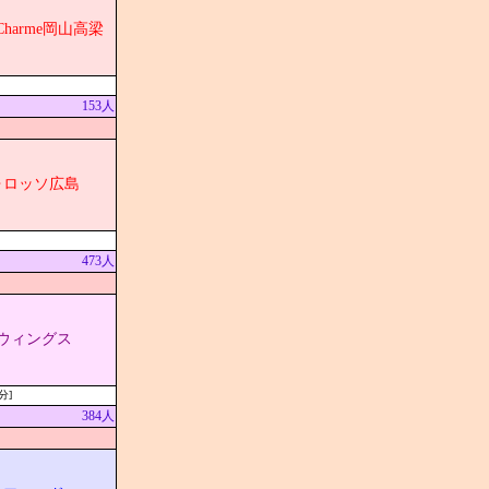
harme岡山高梁
153人
ォロッソ広島
473人
ウィングス
分]
384人