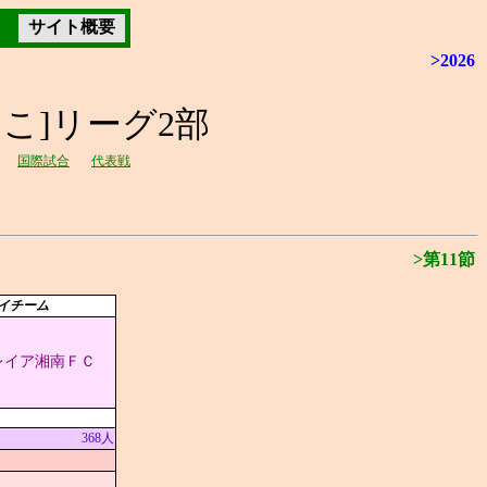
サイト概要
>2026
しこ]リーグ2部
国際試合
代表戦
>第11節
イチーム
SAレイア湘南ＦＣ
368人