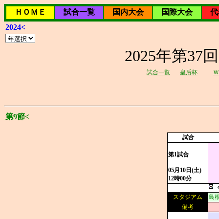
ＨＯＭＥ
試合一覧
国内大会
国際大会
代
2024<
2025年第3
試合一覧
皇后杯
Ｗ
第9節<
試合
第1試合
05月10日(土)
12時00分
スタジアム
島
備考