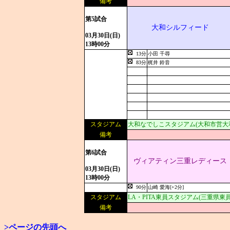
備考
第5試合
大和シルフィード
03月30日(日)
13時00分
13分
小田 千尋
83分
梶井 鈴音
スタジアム
大和なでしこスタジアム(大和市営大
備考
第6試合
ヴィアティン三重レディース
03月30日(日)
13時00分
90分
山崎 愛海[+2分]
スタジアム
LA・PITA東員スタジアム(三重県
備考
>ページの先頭へ