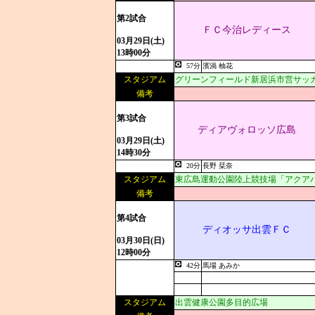
第2試合
ＦＣ今治レディース
03月29日(土)
13時00分
57分
濱渦 柚花
スタジアム
グリーンフィールド新居浜市営サッ
備考
第3試合
ディアヴォロッソ広島
03月29日(土)
14時30分
20分
長野 栞奈
スタジアム
東広島運動公園陸上競技場「アクア
備考
第4試合
ディオッサ出雲ＦＣ
03月30日(日)
12時00分
42分
馬場 あみか
スタジアム
出雲健康公園多目的広場