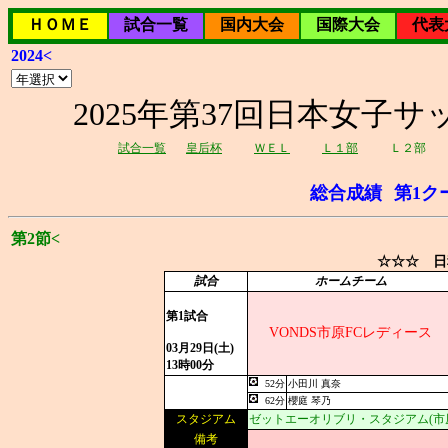
ＨＯＭＥ
試合一覧
国内大会
国際大会
代表
2024<
2025年第37回日本女子サッ
試合一覧
皇后杯
ＷＥＬ
Ｌ１部
Ｌ２部
総合成績
第1ク
第2節<
☆☆☆ 日
試合
ホームチーム
第1試合
VONDS市原FCレディース
03月29日(土)
13時00分
52分
小田川 真奈
62分
櫻庭 琴乃
スタジアム
ゼットエーオリブリ・スタジアム(市
備考