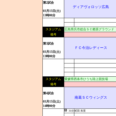
第2試合
ディアヴォロッソ広島
03月15日(土)
13時00分
スタジアム
広島県呉市総合ＳＣ郷原グラウンド
備考
第3試合
ＦＣ今治レディース
03月15日(土)
13時00分
スタジアム
愛媛県西条市ひうち陸上競技場
備考
第4試合
南葛ＳＣウィングス
03月15日(土)
14時00分
31分
町田 朱里