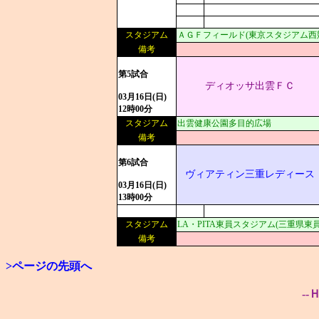
スタジアム
ＡＧＦフィールド(東京スタジアム西
備考
第5試合
ディオッサ出雲ＦＣ
03月16日(日)
12時00分
スタジアム
出雲健康公園多目的広場
備考
第6試合
ヴィアティン三重レディース
03月16日(日)
13時00分
スタジアム
LA・PITA東員スタジアム(三重県
備考
>ページの先頭へ
--