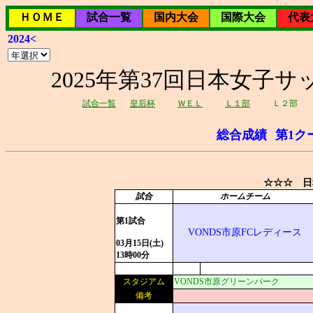
ＨＯＭＥ
試合一覧
国内大会
国際大会
代表
2024<
2025年第37回日本女子サッ
試合一覧
皇后杯
ＷＥＬ
Ｌ１部
Ｌ２部
総合成績
第1ク
☆☆☆ 日
試合
ホームチーム
第1試合
VONDS市原FCレディース
03月15日(土)
13時00分
スタジアム
VONDS市原グリーンパーク
備考