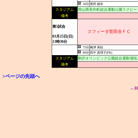
56分
尾田 緩奈
スタジアム
岡山県美作町総合運動公園ラグビー
備考
第5試合
スフィーダ世田谷ＦＣ
03月25日(日)
13時30分
75分
梅津 美絵
80分
田中 真理子(PK)
スタジアム
駒沢オリンピック公園総合運動場陸
備考
>ページの先頭へ
--