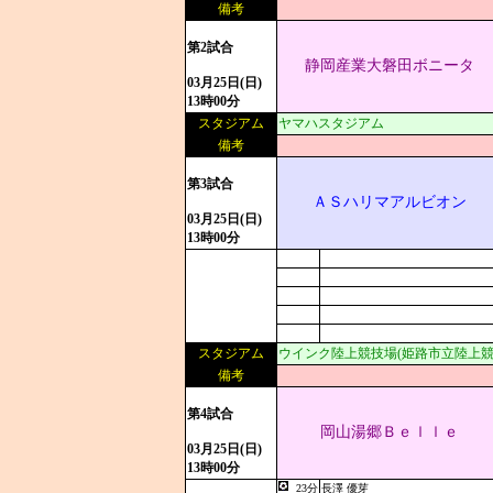
備考
第2試合
静岡産業大磐田ボニータ
03月25日(日)
13時00分
スタジアム
ヤマハスタジアム
備考
第3試合
ＡＳハリマアルビオン
03月25日(日)
13時00分
スタジアム
ウインク陸上競技場(姫路市立陸上競
備考
第4試合
岡山湯郷Ｂｅｌｌｅ
03月25日(日)
13時00分
23分
長澤 優芽