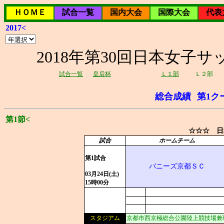
ＨＯＭＥ
試合一覧
国内大会
国際大会
代表
2017<
2018年第30回日本女子サッ
試合一覧
皇后杯
Ｌ１部
Ｌ２部
総合成績
第1ク
第1節<
☆☆☆ 日
試合
ホームチーム
第1試合
バニーズ京都ＳＣ
03月24日(土)
15時00分
スタジアム
京都市西京極総合公園陸上競技場兼