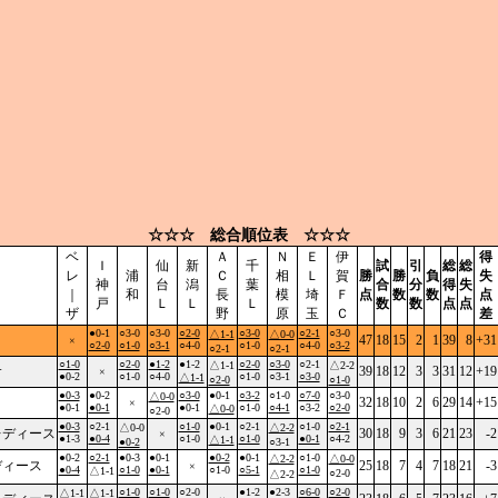
☆☆☆ 総合順位表 ☆☆☆
ベ
Ａ
Ｎ
Ｅ
伊
得
Ｉ
仙
新
千
試
引
総
総
レ
浦
Ｃ
相
Ｌ
賀
勝
勝
負
失
神
台
潟
葉
合
分
得
失
｜
和
長
模
埼
Ｆ
点
数
数
点
戸
Ｌ
Ｌ
Ｌ
数
数
点
点
ザ
野
原
玉
Ｃ
差
●0-1
○3-0
○3-0
○2-0
○3-0
○2-1
○3-0
△1-1
△0-0
47
18
15
2
1
39
8
+31
×
○2-0
○1-0
○3-1
○4-0
○1-0
○4-0
○3-2
○2-1
○2-1
○1-0
○2-0
●1-2
●1-2
○2-0
○3-0
○2-1
△1-1
△2-2
サ
39
18
12
3
3
31
12
+19
×
●0-2
○1-0
○4-0
○1-0
○3-1
○3-0
△1-1
○2-0
○1-0
●0-3
●0-2
○3-0
●0-1
○3-2
○1-0
○7-0
○3-0
△0-0
32
18
10
2
6
29
14
+15
×
●0-1
●0-1
●0-1
○1-0
○4-1
○3-2
○2-0
△0-0
○2-0
●0-3
○2-1
○1-0
●0-1
○2-1
○1-0
○2-1
△0-0
△2-2
レディース
30
18
9
3
6
21
23
-2
×
●1-3
●0-4
○1-0
○1-0
●0-1
○4-2
△1-1
●0-2
○3-1
●0-2
○2-1
●0-3
●0-1
●0-2
●0-1
○1-0
△2-2
△0-0
ディース
25
18
7
4
7
18
21
-3
×
●0-4
○1-0
●0-1
○1-0
○5-1
○1-0
△1-1
○2-0
△2-2
○1-0
○1-0
○2-0
●1-2
●2-3
○6-0
○2-0
△1-1
△1-1