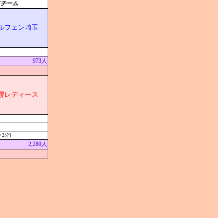
イチーム
ルフェン埼玉
973人
堺レディース
+2分]
2,280人