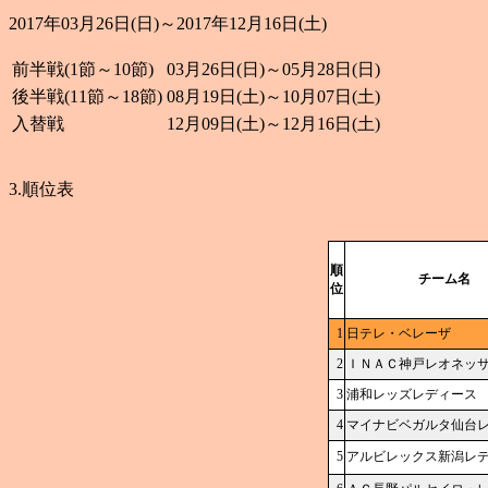
2017年03月26日(日)～2017年12月16日(土)
前半戦(1節～10節)
03月26日(日)～05月28日(日)
後半戦(11節～18節)
08月19日(土)～10月07日(土)
入替戦
12月09日(土)～12月16日(土)
3.順位表
順
チーム名
位
1
日テレ・ベレーザ
2
ＩＮＡＣ神戸レオネッ
3
浦和レッズレディース
4
マイナビベガルタ仙台
5
アルビレックス新潟レ