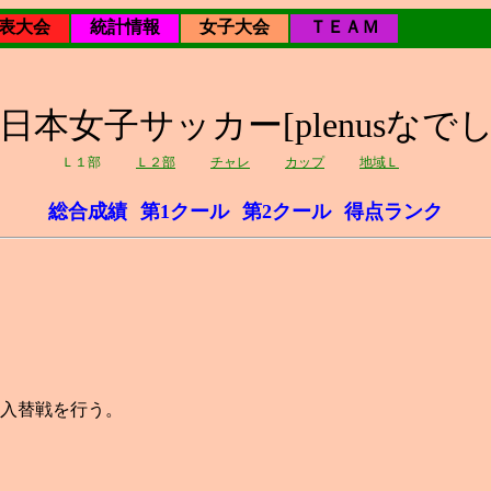
表大会
統計情報
女子大会
ＴＥＡＭ
9回日本女子サッカー[plenusなで
Ｌ１部
Ｌ２部
チャレ
カップ
地域Ｌ
総合成績
第1クール
第2クール
得点ランク
の入替戦を行う。