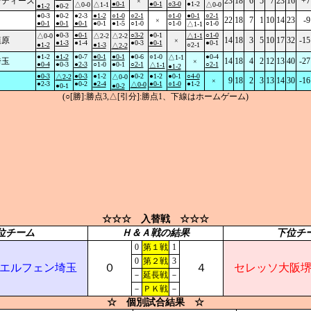
レディース
23
18
6
5
7
23
16
+7
×
●0-1
●0-1
○3-0
●1-2
△0-0
△1-1
△0-0
●1-2
●0-2
●0-3
●0-2
●2-3
●1-2
○1-0
○2-1
○1-0
●0-1
○2-1
22
18
7
1
10
14
23
-9
×
●0-1
●0-1
●0-1
●0-1
●1-5
○1-0
○1-0
○1-0
△1-1
●0-3
●0-1
○3-2
●0-1
○1-0
△0-0
△2-2
△2-2
△1-1
模原
14
18
3
5
10
17
32
-15
×
●1-3
●1-4
●0-3
●0-1
●0-1
●1-2
●1-3
○2-1
△2-2
●1-2
●1-2
●0-7
●0-1
●0-1
●0-6
○1-0
●0-4
△1-1
埼玉
14
18
4
2
12
13
40
-27
×
●0-4
●0-3
●2-3
○1-0
●0-1
○2-1
○2-1
△1-1
●1-2
●0-3
●0-3
●1-2
●0-2
●1-2
●0-1
○4-0
△2-2
△0-0
9
18
2
3
13
14
30
-16
×
●2-3
●0-2
●2-4
●0-1
○1-0
●1-2
△0-0
●0-1
●0-2
(○[勝]:勝点3,△[引分]:勝点1、下線はホームゲーム)
☆☆☆ 入替戦 ☆☆☆
位チーム
Ｈ＆Ａ戦の結果
下位チ
0
第１戦
1
0
第２戦
3
エルフェン埼玉
０
４
セレッソ大阪
－
延長戦
－
－
ＰＫ戦
－
☆ 個別試合結果 ☆