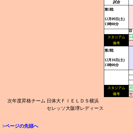
試合
第1戦
12月09日(土)
13時00分
スタジアム
J
備考
第2戦
12月16日(土)
13時00分
スタジアム
川
備考
セ
次年度昇格チーム
日体大ＦＩＥＬＤＳ横浜
セレッソ大阪堺レディース
>ページの先頭へ