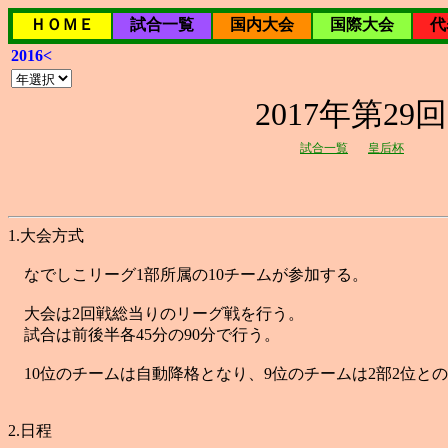
ＨＯＭＥ
試合一覧
国内大会
国際大会
代
2016<
2017年第2
試合一覧
皇后杯
1.大会方式
なでしこリーグ1部所属の10チームが参加する。
大会は2回戦総当りのリーグ戦を行う。
試合は前後半各45分の90分で行う。
10位のチームは自動降格となり、9位のチームは2部2位と
2.日程