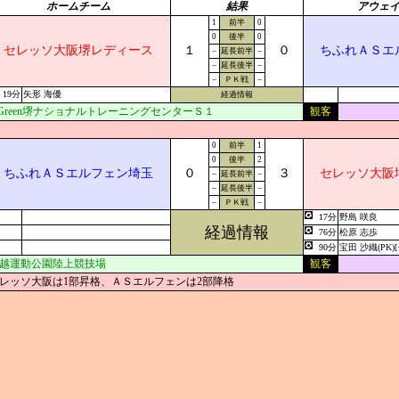
ホームチーム
結果
アウェ
1
前半
0
0
後半
0
セレッソ大阪堺レディース
１
０
ちふれＡＳエ
－
延長前半
－
－
延長後半
－
－
ＰＫ戦
－
19分
矢形 海優
経過情報
-Green堺ナショナルトレーニングセンターＳ１
観客
0
前半
1
0
後半
2
ちふれＡＳエルフェン埼玉
０
３
セレッソ大阪
－
延長前半
－
－
延長後半
－
－
ＰＫ戦
－
17分
野島 咲良
経過情報
76分
松原 志歩
90分
宝田 沙織(PK)[
越運動公園陸上競技場
観客
レッソ大阪は1部昇格、ＡＳエルフェンは2部降格