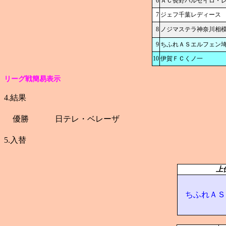
6
ＡＣ長野パルセイロ・
7
ジェフ千葉レディース
8
ノジマステラ神奈川相
9
ちふれＡＳエルフェン
10
伊賀ＦＣくノ一
リーグ戦簡易表示
4.結果
優勝
日テレ・ベレーザ
5.入替
上
ちふれＡＳ