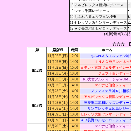
○
8
アルビレックス新潟レディース
●
9
ジェフ千葉レディース
●
10
ちふれＡＳエルフェン埼玉
11
セレッソ大阪ヤンマーレディース
△
●
12
ＡＣ長野パルセイロ・レディース
(○[勝]:勝点3,
☆☆☆ 日
節
開催日
時間
ホーム
11月02日(日)
12:00
ちふれＡＳエルフェン埼
11月02日(日)
14:00
ＩＮＡＣ神戸レオネッ
11月02日(日)
15:00
日テレ・東京ヴェルディベレー
第12節
11月03日(月)
13:00
ジェフ千葉レディー
11月03日(月)
14:00
RB大宮アルディージャWOME
11月03日(月)
14:00
マイナビ仙台レディー
09月23日(火)
14:00
ノジマステラ神奈川相模
11月08日(土)
13:00
アルビレックス新潟レディー
11月08日(土)
14:00
三菱重工浦和レッズレディー
第13節
11月08日(土)
14:00
サンフレッチェ広島レジー
11月09日(日)
13:00
セレッソ大阪ヤンマーレディー
11月09日(日)
14:00
ＡＣ長野パルセイロ・レディー
12月20日(土)
14:00
マイナビ仙台レディー