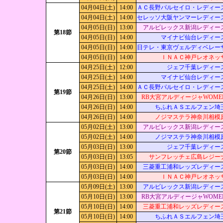
04月04日(土)
14:00
ＡＣ長野パルセイロ・レディー
04月04日(土)
14:00
セレッソ大阪ヤンマーレディー
04月05日(日)
13:00
アルビレックス新潟レディー
第18節
04月05日(日)
14:00
マイナビ仙台レディー
04月05日(日)
14:00
日テレ・東京ヴェルディベレー
04月05日(日)
14:00
ＩＮＡＣ神戸レオネッ
04月25日(土)
12:00
ジェフ千葉レディー
04月25日(土)
14:00
マイナビ仙台レディー
04月25日(土)
14:00
ＡＣ長野パルセイロ・レディー
第19節
04月26日(日)
13:00
RB大宮アルディージャWOME
04月26日(日)
14:00
ちふれＡＳエルフェン埼
04月26日(日)
14:00
ノジマステラ神奈川相模
05月02日(土)
13:00
アルビレックス新潟レディー
05月02日(土)
14:00
ノジマステラ神奈川相模
05月03日(日)
13:00
ジェフ千葉レディー
第20節
05月03日(日)
13:05
サンフレッチェ広島レジー
05月03日(日)
14:00
三菱重工浦和レッズレディー
05月03日(日)
14:00
ＩＮＡＣ神戸レオネッ
05月09日(土)
13:00
アルビレックス新潟レディー
05月10日(日)
13:00
RB大宮アルディージャWOME
05月10日(日)
14:00
三菱重工浦和レッズレディー
第21節
05月10日(日)
14:00
ちふれＡＳエルフェン埼