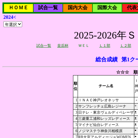
ＨＯＭＥ
試合一覧
国内大会
国際大会
代表
2024<
2025-202
試合一覧
皇后杯
ＷＥＬ
Ｌ１部
Ｌ２部
総合成績
第1ク
☆☆☆ 順
順
チーム名
位
1
ＩＮＡＣ神戸レオネッサ
×
○
2
サンフレッチェ広島レジーナ
●
3
日テレ・東京ヴェルディベレーザ
●
4
三菱重工浦和レッズレディース
●
5
マイナビ仙台レディース
●
6
ノジマステラ神奈川相模原
●
7
RB大宮アルディージャWOMEN