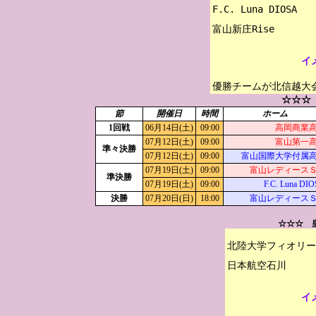
F.C. Luna DIOSA

イ
優勝チームが北信越大
☆☆☆
節
開催日
時間
ホーム
1回戦
06月14日(土)
09:00
高岡商業
07月12日(土)
09:00
富山第一
準々決勝
07月12日(土)
09:00
富山国際大学付属
07月19日(土)
09:00
富山レディース
準決勝
07月19日(土)
09:00
F.C. Luna DI
決勝
07月20日(日)
18:00
富山レディース
☆☆☆ 
北陸大学フィオリー
イ