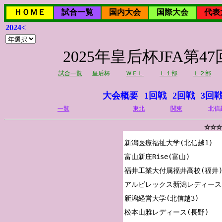
ＨＯＭＥ
試合一覧
国内大会
国際大会
代表
2024<
2025年皇后杯JFA
試合一覧
皇后杯
ＷＥＬ
Ｌ１部
Ｌ２部
大会概要
1回戦
2回戦
3回
一覧
東北
関東
北信
☆☆☆
新潟医療福祉大学(北信越1)

富山新庄Rise(富山)

福井工業大付属福井高校(福井)
アルビレックス新潟レディースＵ
新潟経営大学(北信越3)

松本山雅レディース(長野)
