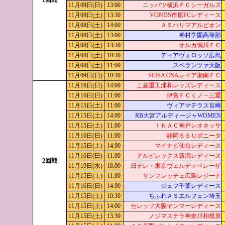
1回戦
11月09日(日)
13:00
ニッパツ横浜ＦＣシーガルズ
11月08日(土)
13:30
VONDS市原FCレディース
11月08日(土)
14:00
ＡＳハリマアルビオン
11月08日(土)
13:00
神村学園高等部
11月08日(土)
13:30
オルカ鴨川ＦＣ
11月08日(土)
10:30
ディアヴォロッソ広島
11月08日(土)
11:00
スペランツァ大阪
11月09日(日)
10:30
SEISA OSAレイア湘南ＦＣ
11月16日(日)
14:00
三菱重工浦和レッズレディース
11月16日(日)
11:00
伊賀ＦＣくノ一三重
11月15日(土)
11:00
ヴィアマテラス宮崎
11月15日(土)
14:00
RB大宮アルディージャWOMEN
11月15日(土)
11:00
ＩＮＡＣ神戸レオネッサ
11月16日(日)
11:00
静岡ＳＳＵボニータ
11月15日(土)
14:00
マイナビ仙台レディース
11月16日(日)
11:00
アルビレックス新潟レディース
2回戦
11月19日(水)
18:00
日テレ・東京ヴェルディベレーザ
11月15日(土)
11:00
サンフレッチェ広島レジーナ
11月16日(日)
14:00
ジェフ千葉レディース
11月15日(土)
10:30
ちふれＡＳエルフェン埼玉
11月15日(土)
14:00
セレッソ大阪ヤンマーレディース
11月15日(土)
13:30
ノジマステラ神奈川相模原