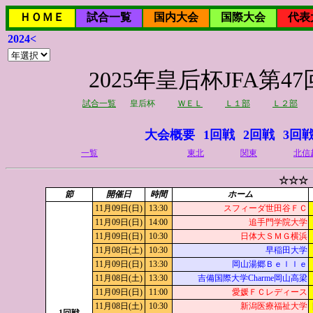
ＨＯＭＥ
試合一覧
国内大会
国際大会
代表
2024<
2025年皇后杯JFA
試合一覧
皇后杯
ＷＥＬ
Ｌ１部
Ｌ２部
大会概要
1回戦
2回戦
3回
一覧
東北
関東
北信
☆☆☆
節
開催日
時間
ホーム
11月09日(日)
13:30
スフィーダ世田谷ＦＣ
11月09日(日)
14:00
追手門学院大学
11月09日(日)
10:30
日体大ＳＭＧ横浜
11月08日(土)
10:30
早稲田大学
11月09日(日)
13:30
岡山湯郷Ｂｅｌｌｅ
11月08日(土)
13:30
吉備国際大学Charme岡山高梁
11月09日(日)
11:00
愛媛ＦＣレディース
11月08日(土)
10:30
新潟医療福祉大学