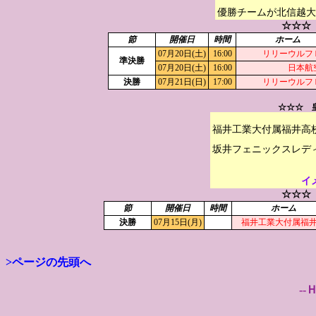
優勝チームが北信越大
☆☆☆
節
開催日
時間
ホーム
07月20日(土)
16:00
リリーウルフ
準決勝
07月20日(土)
16:00
日本航
決勝
07月21日(日)
17:00
リリーウルフ
☆☆☆ 
福井工業大付属福井高校
イ
☆☆☆
節
開催日
時間
ホーム
決勝
07月15日(月)
福井工業大付属福
>ページの先頭へ
--