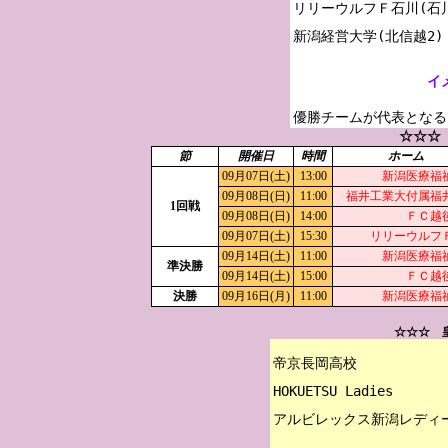
リリーウルフＦ石川(石川
イ
優勝チームが代表となる
☆☆☆
節
開催日
時間
ホーム
09月07日(土)
13:00
新潟医療福
09月08日(日)
11:00
福井工業大付属福
1回戦
09月08日(日)
14:00
ＦＣ越
09月07日(土)
15:30
リリーウルフ
09月14日(土)
11:00
新潟医療福
準決勝
09月14日(土)
15:00
ＦＣ越
決勝
09月16日(月)
11:00
新潟医療福
☆☆☆ 
帝京長岡高校

HOKUETSU Ladies
