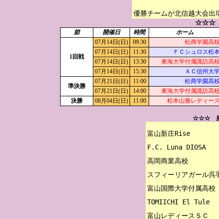
優勝チームが北信越大会出
☆☆☆
節
開催日
時間
ホーム
07月14日(日)
09:30
松商学園高
07月14日(日)
11:30
ＦＣシュロス松
1回戦
07月14日(日)
13:30
東海大学付属諏訪高
07月14日(日)
15:30
ＡＣ信州大
07月21日(日)
11:00
松商学園高
準決勝
07月21日(日)
14:00
東海大学付属諏訪高
決勝
08月04日(日)
11:00
松本山雅レディー
☆☆☆ 
富山新庄Rise

F.C. Luna DIOSA

高岡商業高校

スフィーリアガール呉羽
富山国際大学付属高校

TOMIICHI El Tule
