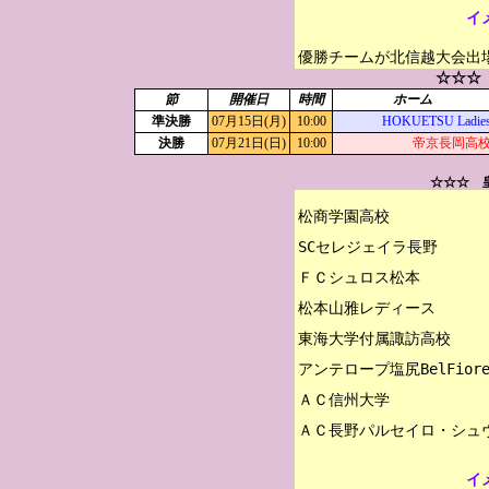
イ
優勝チームが北信越大会出
☆☆☆
節
開催日
時間
ホーム
準決勝
07月15日(月)
10:00
HOKUETSU Ladie
決勝
07月21日(日)
10:00
帝京長岡高
☆☆☆ 
松商学園高校

SCセレジェイラ長野

ＦＣシュロス松本

松本山雅レディース

東海大学付属諏訪高校

アンテロープ塩尻BelFiore
ＡＣ信州大学

イ