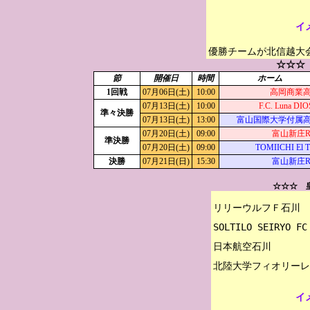
イ
優勝チームが北信越大
☆☆☆
節
開催日
時間
ホーム
1回戦
07月06日(土)
10:00
高岡商業
07月13日(土)
10:00
F.C. Luna DI
準々決勝
07月13日(土)
13:00
富山国際大学付属
07月20日(土)
09:00
富山新庄Ri
準決勝
07月20日(土)
09:00
TOMIICHI El T
決勝
07月21日(日)
15:30
富山新庄Ri
☆☆☆ 
リリーウルフＦ石川

SOLTILO SEIRYO FC 
日本航空石川

イ