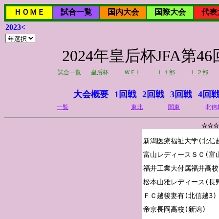
ＨＯＭＥ
試合一覧
国内大会
国際大会
代表
2023<
2024年皇后杯JFA
試合一覧
皇后杯
ＷＥＬ
Ｌ１部
Ｌ２部
大会概要
1回戦
2回戦
3回戦
4回
一覧
東北
関東
北信
☆☆☆
新潟医療福祉大学(北信越1
富山レディースＳＣ(富山
福井工業大付属福井高校(
松本山雅レディース(長野
ＦＣ越後妻有(北信越3)

帝京長岡高校(新潟)
