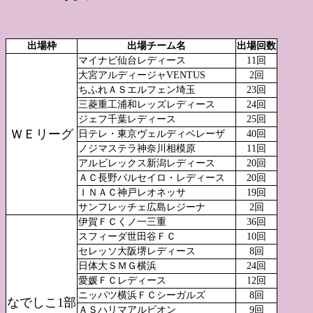
出場枠
出場チーム名
出場回数
マイナビ仙台レディース
11回
大宮アルディージャVENTUS
2回
ちふれＡＳエルフェン埼玉
23回
三菱重工浦和レッズレディース
24回
ジェフ千葉レディース
25回
ＷＥリーグ
日テレ・東京ヴェルディベレーザ
40回
ノジマステラ神奈川相模原
11回
アルビレックス新潟レディース
20回
ＡＣ長野パルセイロ・レディース
20回
ＩＮＡＣ神戸レオネッサ
19回
サンフレッチェ広島レジーナ
2回
伊賀ＦＣくノ一三重
36回
スフィーダ世田谷ＦＣ
10回
セレッソ大阪堺レディース
8回
日体大ＳＭＧ横浜
24回
愛媛ＦＣレディース
12回
ニッパツ横浜ＦＣシーガルズ
8回
なでしこ1部
ＡＳハリマアルビオン
9回