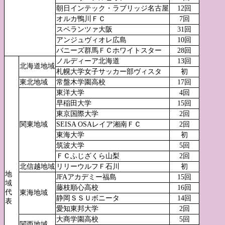
朝日インテック・ラブリッジ名古屋
12回
オルカ鴨川ＦＣ
7回
スペランツァ大阪
31回
アンジュヴィオレ広島
10回
バニーズ群馬ＦＣホワイトスター
28回
ノルディーア北海道
13回
北海道地域
札幌大学女子サッカー部ヴィスタ
初
東北地域
常盤木学園高校
17回
東洋大学
4回
早稲田大学
15回
東京国際大学
2回
関東地域
SEISA OSAレイア湘南ＦＣ
2回
東海大学
初
筑波大学
5回
ＦＣふじざくら山梨
2回
北信越地域
リリーウルフＦ石川
初
地
JFAアカデミー福島
15回
域
藤枝順心高校
16回
代
東海地域
静岡ＳＳＵボニータ
14回
表
愛知東邦大学
2回
大商学園高校
5回
関西地域