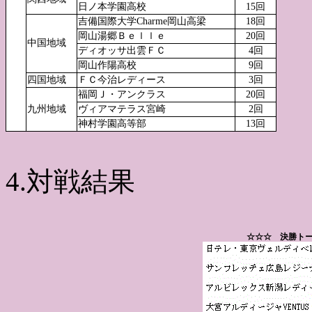
日ノ本学園高校
15回
吉備国際大学Charme岡山高梁
18回
岡山湯郷Ｂｅｌｌｅ
20回
中国地域
ディオッサ出雲ＦＣ
4回
岡山作陽高校
9回
四国地域
ＦＣ今治レディース
3回
福岡Ｊ・アンクラス
20回
九州地域
ヴィアマテラス宮崎
2回
神村学園高等部
13回
4.対戦結果
☆☆☆ 決勝トー