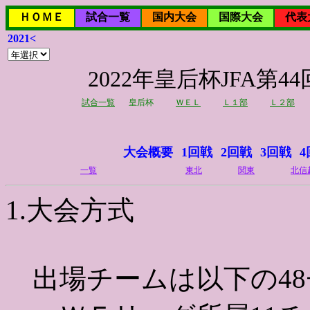
ＨＯＭＥ
試合一覧
国内大会
国際大会
代表
2021<
2022年皇后杯JFA
試合一覧
皇后杯
ＷＥＬ
Ｌ１部
Ｌ２部
大会概要
1回戦
2回戦
3回戦
4
一覧
東北
関東
北信
1.大会方式
出場チームは以下の48