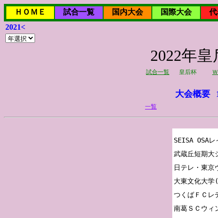
ＨＯＭＥ
試合一覧
国内大会
国際大会
代
2021<
2022年
試合一覧
皇后杯
Ｗ
大会概要
一覧
SEISA OSA
武蔵丘短期大シ
日テレ・東京ヴ
大東文化大学(関
つくばＦＣレデ
南葛ＳＣウィン