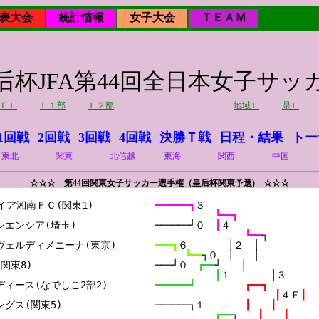
表大会
統計情報
女子大会
ＴＥＡＭ
皇后杯JFA第44回全日本女子サ
ＥＬ
Ｌ１部
Ｌ２部
地域Ｌ
県Ｌ
1回戦
2回戦
3回戦
4回戦
決勝Ｔ戦
日程・結果
トー
東北
関東
北信越
東海
関西
中国
☆☆☆ 第44回関東女子サッカー選手権（皇后杯関東予選) ☆☆☆
レイア湘南ＦＣ(関東1)

━━━━━━┓
３
┗━━┓
エンシア(埼玉)

──────┘０　
┃
４
┗━━
┐
ェルディメニーナ(東京)

━━━┓
６　　　　│２　│
┗━━
┐０　│　　│
東8)

───┘０　
┏━━
┘　　│
┃
１　　　　│３
ィース(なでしこ2部2)

━━━━━━┛　　　　　
┏━━┓
┃
４Ｅ
┃
グス(関東5)

──────┐１　　　　
┃　　┃
┏━━
┐　　
┃　　┃