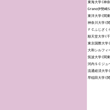
東海大学(神奈
Grano伊勢崎S
東洋大学(関東3
神奈川大学(関東
ＦＣふじざくら
順天堂大学(千
東京国際大学(関
大和シルフィー
筑波大学(関東7
河内ＳＣジュベ
流通経済大学(