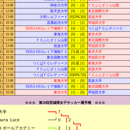
土)
14:00
神奈川大学
[0] － [2]
ＦＣふじざくら山梨
土)
12:00
順天堂大学
[0] － [1]
東京国際大学
日)
13:00
大和シルフィード
[0]2PK3[0]
筑波大学
日)
10:30
流通経済大学
[1] － [2]
早稲田大学
土)
10:30
SEISA OSAレイア湘南ＦＣ
[4] － [2]
つくばＦＣレディース
土)
10:30
東海大学
[0] － [4]
東洋大学
土)
13:00
ＦＣふじざくら山梨
[1] － [2]
東京国際大学
土)
13:00
筑波大学
[0] － [2]
早稲田大学
日)
10:30
SEISA OSAレイア湘南ＦＣ
[3] 延 [4]
東洋大学
日)
10:30
東京国際大学
[0] － [1]
早稲田大学
日)
13:00
つくばＦＣレディース
[0] 延 [1]
東海大学
日)
13:00
ＦＣふじざくら山梨
[0] － [1]
筑波大学
月)
13:00
つくばＦＣレディース
[0]6PK7[0]
ＦＣふじざくら山梨
月)
13:00
東海大学
[6] － [0]
筑波大学
月)
10:30
SEISA OSAレイア湘南ＦＣ
[0] － [2]
東京国際大学
月)
10:30
東洋大学
[1] － [0]
早稲田大学
☆☆☆ 第28回茨城県女子サッカー選手権 ☆☆☆
学

━━━┓
７
┗━━┓
ura Luce

───┘０　
┃
２
┗━━┓
トボールアカデミー

━━━┓
２　│１　
┃