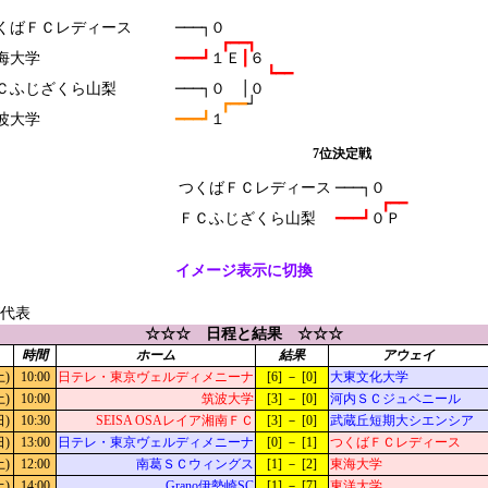
くばＦＣレディース

───┐０
┏━━┓
海大学

━━━┛
１Ｅ
┃
６
┗━━
Ｃふじざくら山梨

───┐０　│０
┏━━
┘
━━━┛
１
7位決定戦
つくばＦＣレディース

───┐０
┏━━
━━━┛
イメージ表示に切換
が代表
☆☆☆ 日程と結果 ☆☆☆
時間
ホーム
結果
アウェイ
土)
10:00
日テレ・東京ヴェルディメニーナ
[6] － [0]
大東文化大学
土)
10:00
筑波大学
[3] － [0]
河内ＳＣジュベニール
日)
10:30
SEISA OSAレイア湘南ＦＣ
[3] － [0]
武蔵丘短期大シエンシア
日)
13:00
日テレ・東京ヴェルディメニーナ
[0] － [1]
つくばＦＣレディース
土)
12:00
南葛ＳＣウィングス
[1] － [2]
東海大学
土)
14:00
Grano伊勢崎SC
[1] － [7]
東洋大学