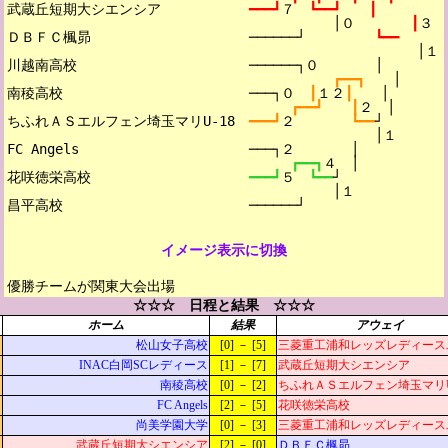
武蔵丘短期大シエンシア

━━━┛
７　
┗━━┛　　┃
│０　　　　
┃
３
ＤＢＦＣ楓昴

──────┘　　　　　
┗━━
│１
川越南高校

──────┐０　　　　│
┏━━┓　　
│
南稜高校

───┐０　
┃
１２
┃　　
│
┏━━┛　　┃
２　│
ちふれＡＳエルフェン埼玉マリU-18

━━━┛
２　　　　
┗━━
┘
│１
FC Angels

───┐２　　　　│
┏━━┓
４　│
花咲徳栄高校

━━━┛
５　
┗━━
┘
│１
──────┘
イメージ表示に切換
優勝チームが関東大会出場
☆☆☆ 日程と結果 ☆☆☆
ホーム
結果
アウェイ
松山女子高校
[0] － [5]
三菱重工浦和レッズレディース
INAC白岡SCレディース
[1] － [7]
武蔵丘短期大シエンシア
南稜高校
[0] － [2]
ちふれＡＳエルフェン埼玉マリU
FC Angels
[2] － [5]
花咲徳栄高校
尚美学園大学
[0] － [3]
三菱重工浦和レッズレディース
武蔵丘短期大シエンシア
[2] － [0]
ＤＢＦＣ楓昴