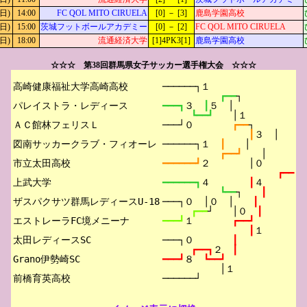
日)
14:00
FC QOL MITO CIRUELA
[0] － [3]
鹿島学園高校
日)
15:00
茨城フットボールアカデミー
[0] － [2]
FC QOL MITO CIRUELA
日)
18:00
流通経済大学
[1]4PK3[1]
鹿島学園高校
☆☆☆ 第38回群馬県女子サッカー選手権大会 ☆☆☆
高崎健康福祉大学高崎高校

──────┐１
┏━━
┐
パレイストラ・レディース

━━━┓
３　
┃
５　│
┗━━┛　　
│１
ＡＣ館林フェリスＬ

───┘０　　　　
┏━━
┐
┃
３　│
図南サッカークラブ・フィオーレ

──────┐１　
┃　　
│
┏━━┛　　
│
市立太田高校

━━━━━━┛
２　　　　│０
┏━━
上武大学

━━━━━━┓
４　　　　
┃
４
┗━━
┐　　
┃
ザスパクサツ群馬レディースU-18

───┐０　│０　│　　
┃
┏━━
┘　　│０　
┃
エストレーラFC境メニーナ

━━━┛
１　　　　
┏━━┛
┃
１
太田レディースSC

───┐０　　　　
┃
┏━━┓
２　
┃
Grano伊勢崎SC

━━━┛
８　
┗━━┛
│１
──────┘