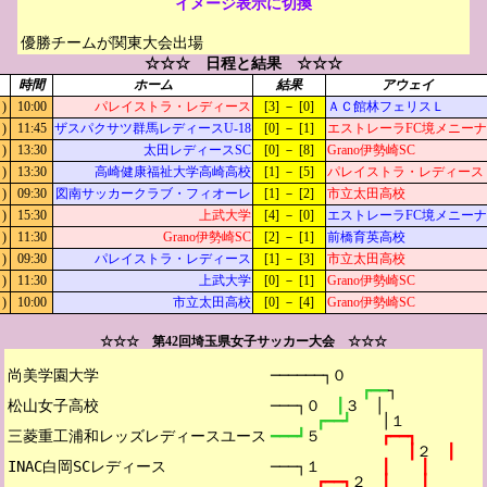
イメージ表示に切換
優勝チームが関東大会出場
☆☆☆ 日程と結果 ☆☆☆
時間
ホーム
結果
アウェイ
)
10:00
パレイストラ・レディース
[3] － [0]
ＡＣ館林フェリスＬ
)
11:45
ザスパクサツ群馬レディースU-18
[0] － [1]
エストレーラFC境メニーナ
)
13:30
太田レディースSC
[0] － [8]
Grano伊勢崎SC
)
13:30
高崎健康福祉大学高崎高校
[1] － [5]
パレイストラ・レディース
)
09:30
図南サッカークラブ・フィオーレ
[1] － [2]
市立太田高校
)
15:30
上武大学
[4] － [0]
エストレーラFC境メニーナ
)
11:30
Grano伊勢崎SC
[2] － [1]
前橋育英高校
)
09:30
パレイストラ・レディース
[1] － [3]
市立太田高校
)
11:30
上武大学
[0] － [1]
Grano伊勢崎SC
)
10:00
市立太田高校
[0] － [4]
Grano伊勢崎SC
☆☆☆ 第42回埼玉県女子サッカー大会 ☆☆☆
尚美学園大学

──────┐０
┏━━
┐
松山女子高校

───┐０　
┃
３　│
┏━━┛　　
│１
三菱重工浦和レッズレディースユース

━━━┛
５　　　　
┏━━┓
┃
２　
┃
INAC白岡SCレディース

───┐１　　　　
┃　　┃
┏━━┓
２　
┃　　┃