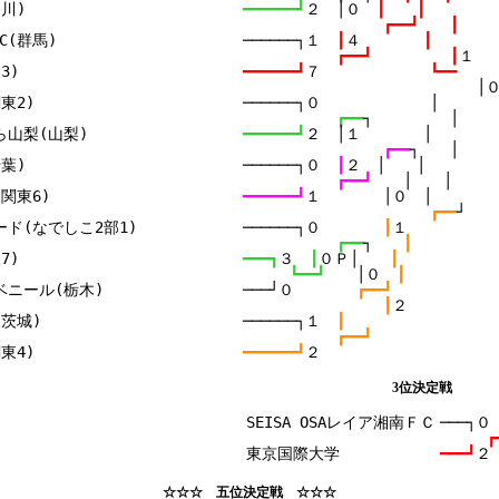
川)

━━━━━━┛
２　│０　
┃　　┃
┏━━┛　　┃
C(群馬)

──────┐１　
┃
４　　　　
┃
┏━━┛　　　　　┃
１
)

━━━━━━┛
７　　　　　　　
┗━━
│
2)

──────┐０　　　　　　　│
┏━━
┐　　　　　│
山梨(山梨)

━━━━━━┛
２　│１　　　　│
┏━━
┐　　│
葉)

──────┐０　
┃
２　│　　│
┏━━┛　　
│　　│
東6)

━━━━━━┛
１　　　　│０　│
┏━━
┘
ド(なでしこ2部1)

──────┐０　　　　
┃
１
┏━━
┐　　
┃
)

━━━┓
３　
┃
０Ｐ│　　
┃
┗━━┛　　
│０　
┃
ニール(栃木)

───┘０　　　　
┏━━┛
┃
２
茨城)

──────┐１　
┃
┏━━┛
━━━━━━┛
２
3位決定戦
SEISA OSAレイア湘南ＦＣ

───┐０
┏
━━━┛
２
☆☆☆ 五位決定戦 ☆☆☆