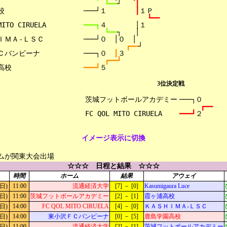
┗━━
┘　　
┃


───┘１　　　　
┃
１Ｐ
┗━━
ITO CIRUELA

━━━┓
４　　　　│１
┗━━
┐　　│
ＩＭＡ-ＬＳＣ

───┘０　│０　│
┏━━
┘
Ｃバンビーナ

───┐０　
┃
３
┏━━┛
━━━┛
５
3位決定戦
茨城フットボールアカデミー

───┐０
┏━━
━━━┛
２
イメージ表示に切換
ムが関東大会出場
☆☆☆ 日程と結果 ☆☆☆
時間
ホーム
結果
アウェイ
日)
11:00
流通経済大学
[7] － [0]
Kasumigaura Luce
日)
11:00
茨城フットボールアカデミー
[2] － [1]
霞ヶ浦高校
日)
14:00
FC QOL MITO CIRUELA
[4] － [0]
ＫＡＳＨＩＭＡ-ＬＳＣ
日)
14:00
東小沢ＦＣバンビーナ
[0] － [5]
鹿島学園高校
日)
11:00
流通経済大学
[2] － [1]
茨城フットボールアカデミー