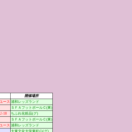
開催場所
ユース
浦和レッズランド
ＳＦＡフットボールＣ(東)
-18
ちふれ化粧品(グ)
ＳＦＡフットボールＣ(東)
ユース
浦和レッズランド
大東文化大学東松山(グ)