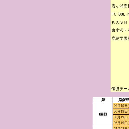
霞ヶ浦高校
FC QOL M
ＫＡＳＨ
東小沢Ｆ
優勝チー
節
開催日
06月19日(
06月19日(
1回戦
06月19日(
06月19日(
07月03日(