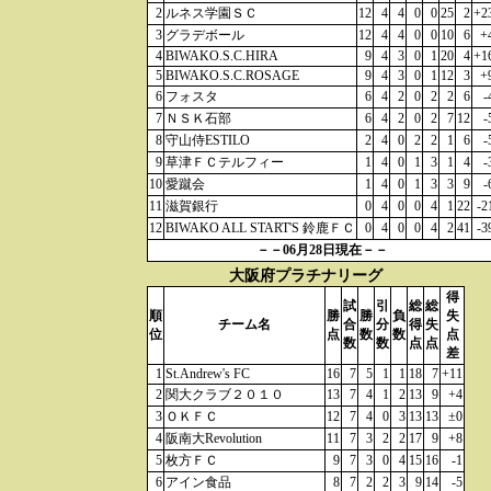
2
ルネス学園ＳＣ
12
4
4
0
0
25
2
+2
3
グラデボール
12
4
4
0
0
10
6
+
4
BIWAKO.S.C.HIRA
9
4
3
0
1
20
4
+1
5
BIWAKO.S.C.ROSAGE
9
4
3
0
1
12
3
+
6
フォスタ
6
4
2
0
2
2
6
-
7
ＮＳＫ石部
6
4
2
0
2
7
12
-
8
守山侍ESTILO
2
4
0
2
2
1
6
-
9
草津ＦＣテルフィー
1
4
0
1
3
1
4
-
10
愛蹴会
1
4
0
1
3
3
9
-
11
滋賀銀行
0
4
0
0
4
1
22
-2
12
BIWAKO ALL START'S 鈴鹿ＦＣ
0
4
0
0
4
2
41
-3
－－06月28日現在－－
大阪府プラチナリーグ
得
試
引
総
総
順
勝
勝
負
失
チーム名
合
分
得
失
位
点
数
数
点
数
数
点
点
差
1
St.Andrew's FC
16
7
5
1
1
18
7
+11
2
関大クラブ２０１０
13
7
4
1
2
13
9
+4
3
ＯＫＦＣ
12
7
4
0
3
13
13
±0
4
阪南大Revolution
11
7
3
2
2
17
9
+8
5
枚方ＦＣ
9
7
3
0
4
15
16
-1
6
アイン食品
8
7
2
2
3
9
14
-5