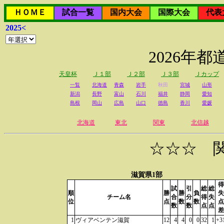
ＨＯＭＥ
試合一覧
国内大会
国際大会
代表
2025<
2026年
天皇杯
Ｊ１部
Ｊ２部
Ｊ３部
Ｊカップ
一覧
北海道
青森
岩手
秋田
宮城
山形
新潟
長野
富山
石川
福井
静岡
愛知
島根
岡山
広島
山口
徳島
香川
愛媛
北海道
東北
関東
北信越
☆☆☆ 
滋賀県1部
得
試
引
総
総
順
勝
勝
負
失
チーム名
合
分
得
失
位
点
数
数
点
数
数
点
点
差
1
ヴィアベンテン滋賀
12
4
4
0
0
32
1
+3