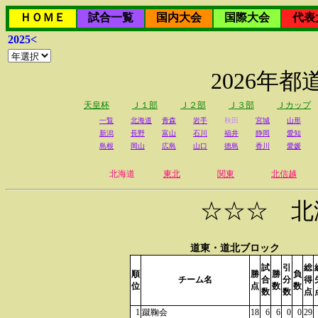
ＨＯＭＥ
試合一覧
国内大会
国際大会
代表
2025<
2026年
天皇杯
Ｊ１部
Ｊ２部
Ｊ３部
Ｊカップ
一覧
北海道
青森
岩手
秋田
宮城
山形
新潟
長野
富山
石川
福井
静岡
愛知
島根
岡山
広島
山口
徳島
香川
愛媛
北海道
東北
関東
北信越
☆☆☆ 北
道東・道北ブロック
試
引
総
順
勝
勝
負
チーム名
合
分
得
位
点
数
数
数
数
点
1
蹴鞠会
18
6
6
0
0
29