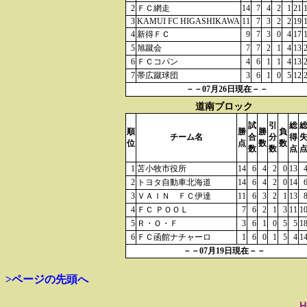
2
ＦＣ網走
14
7
4
2
1
21
3
KAMUI FC HIGASHIKAWA
11
7
3
2
2
19
4
新得ＦＣ
9
7
3
0
4
17
5
旭蹴会
7
7
2
1
4
13
6
ＦＣコパン
4
6
1
1
4
13
7
帯広蹴球団
3
6
1
0
5
12
－－07月26日現在－－
道南ブロック
試
引
総
順
勝
勝
負
チーム名
合
分
得
位
点
数
数
数
数
点
1
苫小牧市役所
14
6
4
2
0
13
2
トヨタ自動車北海道
14
6
4
2
0
14
3
ＶＡＩＮ ＦＣ伊達
11
6
3
2
1
13
4
ＦＣ ＰＯＯＬ
7
6
2
1
3
11
1
5
Ｒ・Ｏ・Ｆ
3
6
1
0
5
5
1
6
ＦＣ函館ナチャーロ
1
6
0
1
5
4
1
－－07月19日現在－－
>ページの先頭へ
--