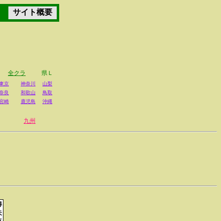
サイト概要
全クラ
県Ｌ
東京
神奈川
山梨
奈良
和歌山
鳥取
宮崎
鹿児島
沖縄
九州
得
失