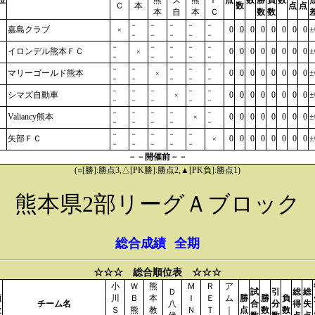
位
熊
ズ
熊
Ｆ
点
数
勝
負
数
Ｃ
本
数
点
点
本
自
本
Ｃ
数
数
－
－
－
－
－
嘉島クラブ
0
0
0
0
0
0
0
0
±
×
－
－
－
－
－
－
－
－
－
－
イロンデル熊本ＦＣ
0
0
0
0
0
0
0
0
±
×
－
－
－
－
－
－
－
－
－
－
マリーゴールド熊本
0
0
0
0
0
0
0
0
±
×
－
－
－
－
－
－
－
－
－
－
シマズ自動車
0
0
0
0
0
0
0
0
±
×
－
－
－
－
－
－
－
－
－
－
Valiancy熊本
0
0
0
0
0
0
0
0
±
×
－
－
－
－
－
－
－
－
－
－
矢部ＦＣ
0
0
0
0
0
0
0
0
±
×
－
－
－
－
－
－－開催前－－
(○[勝]:勝点3,△[PK勝]:勝点2,▲[PK負]:勝点1)
熊本県2部リーグＡブロック
総合成績
全期
☆☆☆ 総合順位表 ☆☆☆
小
Ｗ
熊
Ｍ
Ｒ
ア
Ｄ
試
引
総
総
順
川
Ｂ
本
Ｉ
Ｅ
ム
勝
勝
負
チーム名
八
合
分
得
失
位
Ｓ
熊
教
Ｎ
Ｔ
｜
点
数
数