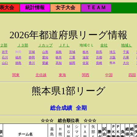
表大会
統計情報
女子大会
ＴＥＡＭ
2026年都道府県リーグ情報
２部
Ｊ３部
Ｊカップ
ＪＦＬ
地域ＣＬ
全社
地域Ｌ
岩手
秋田
宮城
山形
福島
茨城
栃木
群馬
埼玉
千葉
石川
福井
静岡
愛知
岐阜
三重
滋賀
京都
大阪
兵庫
山口
徳島
香川
愛媛
高知
福岡
佐賀
長崎
熊本
大分
関東
北信越
東海
関西
中国
四国
熊本県1部リーグ
総合成績
全期
☆☆☆ 総合順位表 ☆☆☆
Ｍ
シ
Ｖ
矢
Ｐ
Ｐ
嘉
Ｈ
試
総
総
順
Ｇ
マ
Ａ
部
勝
勝
Ｋ
Ｋ
負
チーム名
島
熊
合
得
失