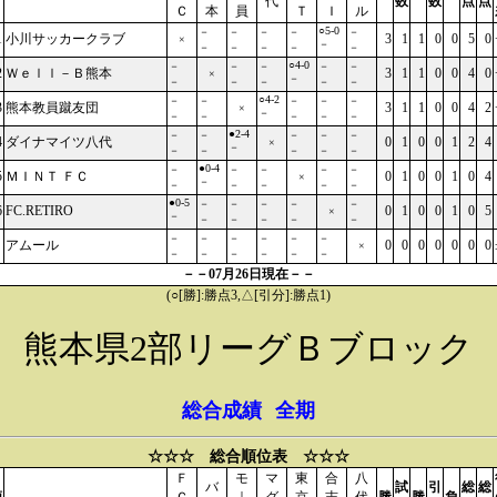
代
数
数
点
点
Ｃ
本
員
Ｔ
Ｉ
ル
○5-0
－
－
－
－
－
1
小川サッカークラブ
3
1
1
0
0
5
0
×
－
－
－
－
－
－
○4-0
－
－
－
－
－
2
Ｗｅｌｌ－Ｂ熊本
3
1
1
0
0
4
0
×
－
－
－
－
－
－
○4-2
－
－
－
－
－
3
熊本教員蹴友団
3
1
1
0
0
4
2
×
－
－
－
－
－
－
●2-4
－
－
－
－
－
4
ダイナマイツ八代
0
1
0
0
1
2
4
×
－
－
－
－
－
－
●0-4
－
－
－
－
－
5
ＭＩＮＴ ＦＣ
0
1
0
0
1
0
4
×
－
－
－
－
－
－
●0-5
－
－
－
－
－
6
FC.RETIRO
0
1
0
0
1
0
5
×
－
－
－
－
－
－
－
－
－
－
－
－
アムール
0
0
0
0
0
0
0
×
－
－
－
－
－
－
－－07月26日現在－－
(○[勝]:勝点3,△[引分]:勝点1)
熊本県2部リーグＢブロック
総合成績
全期
☆☆☆ 総合順位表 ☆☆☆
Ｆ
モ
マ
東
合
八
バ
試
引
総
総