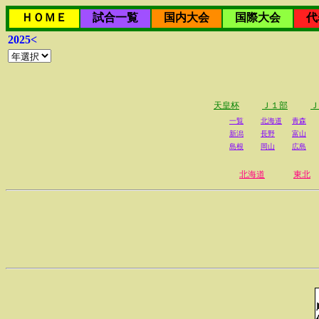
ＨＯＭＥ
試合一覧
国内大会
国際大会
代
2025<
天皇杯
Ｊ１部
Ｊ
一覧
北海道
青森
新潟
長野
富山
島根
岡山
広島
北海道
東北