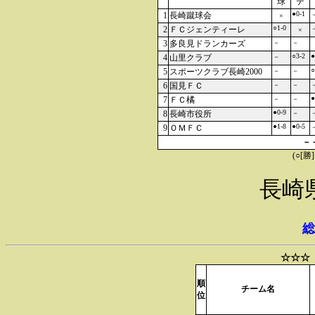
球
テ
●0-1
1
長崎蹴球会
×
○1-0
2
ＦＣジェンティーレ
×
3
多良見ドランカーズ
－
－
○3-2
●
4
山里クラブ
－
○
5
スポーツクラブ長崎2000
－
－
6
国見ＦＣ
－
－
●
7
ＦＣ橘
－
－
●0-9
8
長崎市役所
－
●1-8
●0-5
9
ＯＭＦＣ
－
(○[勝
長崎
総
☆☆☆
順
チーム名
位