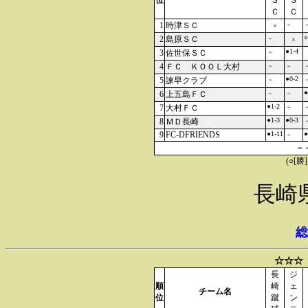
位
Ｓ
Ｓ
Ｃ
Ｃ
1
時津ＳＣ
－
×
○
2
島原ＳＣ
－
×
●1-4
3
佐世保ＳＣ
－
4
ＦＣ ＫＯＯＬ大村
－
－
●0-2
5
諫早クラブ
－
●
6
上五島ＦＣ
－
－
●1-2
7
大村ＦＣ
－
●1-3
●0-3
8
ＭＤ長崎
9
FC-DFRIENDS
●1-11
●
－
－
(○[勝
長崎
総
☆☆☆
長
ジ
順
崎
ェ
チーム名
位
蹴
ン