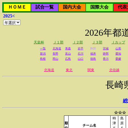
ＨＯＭＥ
試合一覧
国内大会
国際大会
代表
2025<
2026年
天皇杯
Ｊ１部
Ｊ２部
Ｊ３部
Ｊカップ
一覧
北海道
青森
岩手
秋田
宮城
山形
新潟
長野
富山
石川
福井
静岡
愛知
島根
岡山
広島
山口
徳島
香川
愛媛
北海道
東北
関東
北信越
長崎
総
☆☆☆
時
島
順
津
原
チーム名