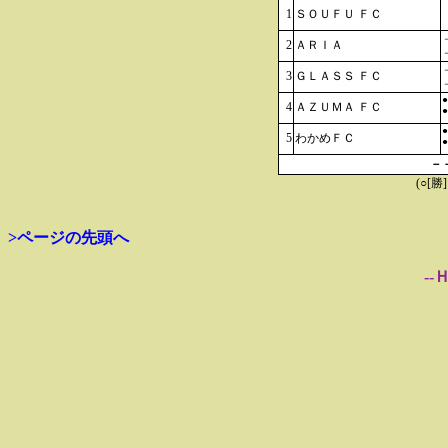
1
ＳＯＵＦＵ ＦＣ
2
ＡＲＩＡ
3
ＧＬＡＳＳ ＦＣ
●
4
ＡＺＵＭＡ ＦＣ
●
●
5
わかめＦＣ
●
－
(○[勝
>ページの先頭へ
--