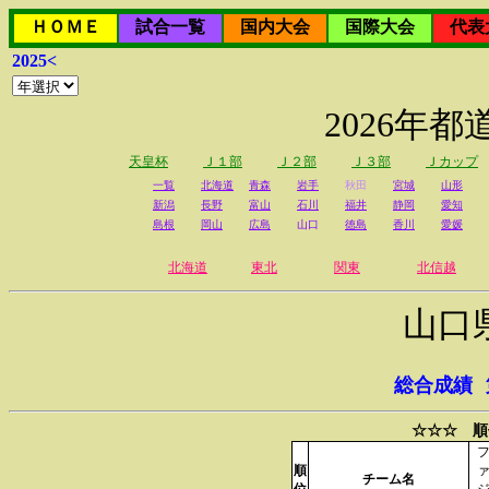
ＨＯＭＥ
試合一覧
国内大会
国際大会
代表
2025<
2026年
天皇杯
Ｊ１部
Ｊ２部
Ｊ３部
Ｊカップ
一覧
北海道
青森
岩手
秋田
宮城
山形
新潟
長野
富山
石川
福井
静岡
愛知
島根
岡山
広島
山口
徳島
香川
愛媛
北海道
東北
関東
北信越
山口
総合成績
☆☆☆ 順
順
チーム名