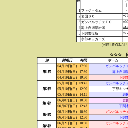
位
1
ファジ－ダム
×
●2-
2
岩国ＳＣ
○3-
3
ガンバルッチェＦＣ
●1-
4
海上自衛隊岩国
●0-
5
下関市役所
宇部キッカーズ
(○[勝]:勝点3,
☆☆☆ 日
節
開催日
時間
ホーム
04月19日(日)
17:30
ガンバルッチ
第1節
04月19日(日)
17:30
海上自衛
04月19日(日)
19:30
下関
05月10日(日)
09:45
ガンバルッチ
第2節
05月10日(日)
12:00
宇部キッ
05月10日(日)
14:15
岩
06月07日(日)
10:30
岩
第3節
06月07日(日)
12:45
下関
06月14日(日)
10:30
ガンバルッチ
第4節
06月14日(日)
12:30
下関
06月21日(日)
10:30
ガンバルッチ
第5節