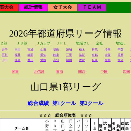
表大会
統計情報
女子大会
ＴＥＡＭ
2026年都道府県リーグ情報
２部
Ｊ３部
Ｊカップ
ＪＦＬ
地域ＣＬ
全社
地域Ｌ
岩手
秋田
宮城
山形
福島
茨城
栃木
群馬
埼玉
千葉
石川
福井
静岡
愛知
岐阜
三重
滋賀
京都
大阪
兵庫
山口
徳島
香川
愛媛
高知
福岡
佐賀
長崎
熊本
大分
関東
北信越
東海
関西
中国
四国
山口県1部リーグ
総合成績
第1クール
第2クール
☆☆☆ 総合順位表 ☆☆☆
小
Ｂ
山
日
バ
Ｂ
Ｉ
試
引
総
総
野
Ｒ
口
立
リ
ソ
勝
勝
負
チーム名
山
合
分
得
失