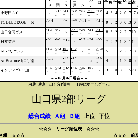
田
下
ガ
笠
エ
ル
点
数
数
口
数
数
点
点
Ｓ
関
ス
戸
ン
テ
○2-1
○2-0
○3-1
○5-0
△4-4
△1-1
小野田ＳＣ
14
6
4
2
0
17
7
×
－
－
－
－
－
－
○5-0
○2-0
△4-4
△1-1
－
△1-1
FC BLUE ROSE 下関
9
5
2
3
0
13
6
×
－
－
－
－
－
－
●1-2
●0-5
○2-0
○2-1
△1-1
△1-1
山口合同ガス
8
6
2
2
2
7
10
×
－
－
－
－
－
－
●0-2
●0-2
●2-5
○2-1
○6-3
△1-1
日立笠戸
7
6
2
1
3
11
14
×
－
－
－
－
－
－
●1-3
●0-2
○5-2
△1-1
－
△0-0
ACバリエンテ
5
5
1
2
2
7
8
×
－
－
－
－
－
－
●1-2
●1-2
○7-0
△1-1
－
－
Ac.Boa sorte山口宇部
4
4
1
1
2
10
5
×
－
－
－
－
－
－
●0-5
●3-6
●0-7
△1-1
△1-1
△0-0
インディゴF.C山口
3
6
0
3
3
5
20
×
－
－
－
－
－
－
－－07月26日現在－－
(○[勝]:勝点3,△[引分]:勝点1、下線はホームゲーム)
山口県2部リーグ
総合成績
Ａ組
Ｂ組
上位
下位
☆☆☆ リーグ順位表 ☆☆☆
Ａ組 ☆☆☆
☆☆☆ 前