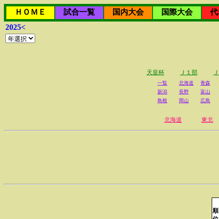
ＨＯＭＥ
試合一覧
国内大会
国際大会
代
2025<
天皇杯
Ｊ１部
Ｊ
一覧
北海道
青森
新潟
長野
富山
島根
岡山
広島
北海道
東北
順