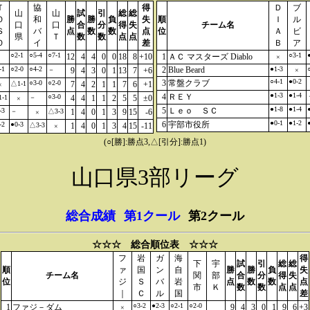
Ｔ
協
得
Ｄ
ブ
山
山
試
引
総
総
Ｏ
和
勝
勝
負
失
順
Ｉ
ル
口
口
合
分
得
失
チーム名
Ｓ
バ
点
数
数
点
位
Ａ
ビ
県
Ｔ
数
数
点
点
Ｏ
イ
差
Ｂ
ア
○2-1
○5-4
○7-1
○3-1
12
4
4
0
0
18
8
+10
1
ＡＣ マスターズ Diablo
×
-1
○2-0
○4-2
2
Blue Beard
●1-3
－
9
4
3
0
1
13
7
+6
×
○4-1
●0-2
3
常盤クラブ
○3-0
○2-0
△1-1
7
4
2
1
1
7
6
+1
×
●1-3
●1-4
4
ＲＥＹ
○3-0
-1
－
4
4
1
1
2
5
5
±0
×
●1-8
●1-4
5
Ｌｅｏ ＳＣ
-3
－
△3-3
1
4
0
1
3
9
15
-6
×
●0-1
●1-2
6
宇部市役所
-2
●0-3
△3-3
1
4
0
1
3
4
15
-11
×
(○[勝]:勝点3,△[引分]:勝点1)
山口県3部リーグ
総合成績
第1クール
第2クール
☆☆☆ 総合順位表 ☆☆☆
フ
岩
ガ
海
得
下
宇
試
引
総
総
順
ァ
国
ン
自
勝
勝
負
失
チーム名
関
部
合
分
得
失
位
ジ
Ｓ
バ
岩
点
数
数
点
市
Ｋ
数
数
点
点
｜
Ｃ
ル
国
差
○3-2
●2-3
○2-1
○2-0
1
ファジ－ダム
9
4
3
0
1
9
6
+3
×