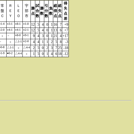
得
常
Ｒ
Ｌ
宇
試
引
総
総
勝
勝
負
失
盤
Ｅ
Ｅ
部
合
分
得
失
点
数
数
点
Ｃ
Ｙ
Ｏ
市
数
数
点
点
差
●1-4
○3-1
○8-1
○1-0
12
5
4
0
1
16
7
+9
○2-0
○4-1
○4-1
○2-1
12
5
4
0
1
13
6
+7
○8-0
○9-1
－
9
4
3
0
1
21
4
+17
×
○2-0
－
△1-1
4
4
1
1
2
5
8
-3
×
●0-8
△1-1
△4-4
2
5
0
2
3
7
25
-18
×
●1-9
●0-2
△4-4
1
5
0
1
4
6
18
-12
×