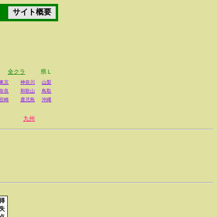
サイト概要
全クラ
県Ｌ
東京
神奈川
山梨
奈良
和歌山
鳥取
宮崎
鹿児島
沖縄
九州
得
失