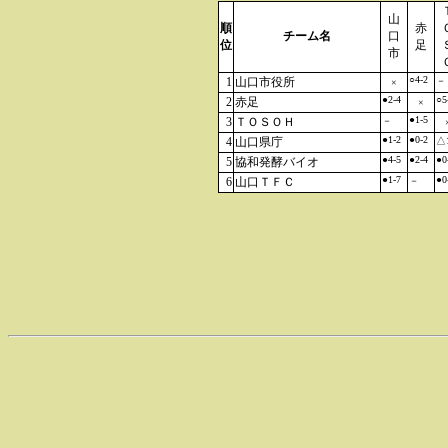
山
順
赤
チーム名
口
位
足
市
○4-2
1
山口市役所
－
×
●2-4
○5
2
赤足
×
●1-5
3
ＴＯＳＯＨ
－
●1-2
●0-2
4
山口県庁
△1
●4-5
●2-4
●0
5
協和発酵バイオ
●1-7
●0
6
山口ＴＦＣ
－