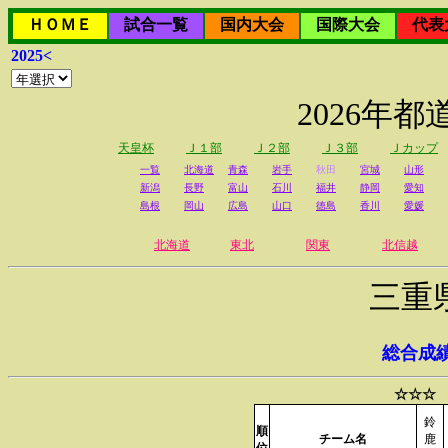
ＨＯＭＥ
試合一覧
国内大会
国際大会
代表
2025<
2026年
天皇杯
Ｊ１部
Ｊ２部
Ｊ３部
Ｊカップ
一覧
北海道
青森
岩手
秋田
宮城
山形
新潟
長野
富山
石川
福井
静岡
愛知
島根
岡山
広島
山口
徳島
香川
愛媛
北海道
東北
関東
北信越
三重
総合成
☆☆☆ 
鈴
順
チーム名
鹿