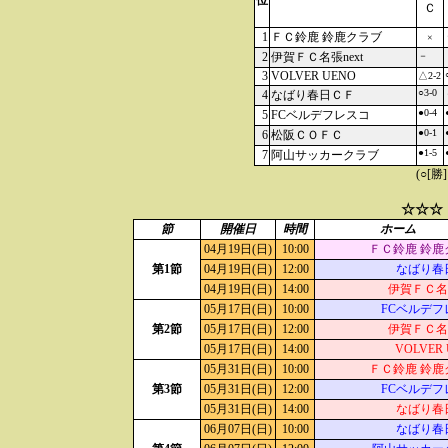
位
Ｃ
1
ＦＣ鈴鹿 鈴鹿クラブ
×
2
伊賀ＦＣ名張next
－
3
VOLVER UENO
△2-2
○3-0
4
なばり春日ＣＦ
●0-4
5
FCベルデフレスコ
●0-1
6
松阪ＣＯＦＣ
●1-5
7
阿山サッカークラブ
(○[勝
☆☆☆
節
開催日
時間
ホーム
04月19日(日)
10:00
ＦＣ鈴鹿 鈴鹿
第1節
04月19日(日)
12:00
なばり春
04月19日(日)
14:00
伊賀ＦＣ名張
05月17日(日)
10:00
FCベルデフ
第2節
05月17日(日)
12:00
伊賀ＦＣ名張
05月17日(日)
14:00
VOLVER
05月31日(日)
10:00
ＦＣ鈴鹿 鈴鹿
第3節
05月31日(日)
12:00
FCベルデフ
05月31日(日)
14:00
なばり春
06月07日(日)
10:00
なばり春