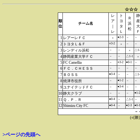
☆☆☆
レ
ト
静
Ｒ
順
ア
ヨ
産
チーム名
浜
位
｜
タ
大
松
レ
Ｌ
Ｆ
●2-3
1
レアーレＦＣ
－
－
×
○3-2
2
トヨタＬ＆Ｆ
－
－
×
3
レンディル浜松
－
－
△1-
×
4
静岡産業大学ＦＣ
－
－
△1-1
×
5
FC Camellia
○3-2
●0-1
－
－
6
ＦＣ．ＣＨＥＳＳ
－
－
－
－
●3-4
7
ＢＯＳＳ
－
－
△1-
●1-2
8
焼津市役所
－
－
－
●3-4
9
ユナイテッドＦＣ
－
－
－
●1-
10
静大クラブ
－
－
－
●0-4
11
Ｑ．Ｐ．Ｒ
－
△1-1
－
12
Shimizu City FC
●0-4
●2-3
●0-
－
－
(○[勝
>ページの先頭へ