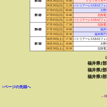
第4節
06月28日(日)
10:40
ＦＵＴサッカー
06月28日(日)
12:20
パトリアーレSABAEフォ
07月05日(日)
09:00
大野
第5節
07月05日(日)
10:40
北陸電
07月05日(日)
12:20
パトリアーレSABAEフォ
07月19日(日)
17:30
北陸電
第6節
07月19日(日)
19:00
福井
07月19日(日)
20:30
福井県庁
08月29日(土)
17:30
パトリアーレSABAEフォ
第7節
08月29日(土)
19:00
大野
08月29日(土)
20:30
北陸電
福井県1部
福井県2部
福井県3部
>ページの先頭へ
--