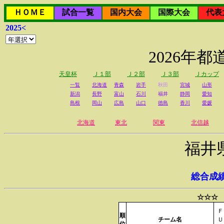
ＨＯＭＥ
試合一覧
国内大会
国際大会
代表
2025<
2026年
天皇杯
Ｊ１部
Ｊ２部
Ｊ３部
Ｊカップ
一覧
北海道
青森
岩手
秋田
宮城
山形
新潟
長野
富山
石川
福井
静岡
愛知
島根
岡山
広島
山口
徳島
香川
愛媛
北海道
東北
関東
北信越
福井
総合成
☆☆☆ 
Ｆ
順
チーム名
Ｕ