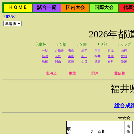
ＨＯＭＥ
試合一覧
国内大会
国際大会
代表
2025<
2026年
天皇杯
Ｊ１部
Ｊ２部
Ｊ３部
Ｊカップ
一覧
北海道
青森
岩手
秋田
宮城
山形
新潟
長野
富山
石川
福井
静岡
愛知
島根
岡山
広島
山口
徳島
香川
愛媛
北海道
東北
関東
北信越
福井
総合成
☆☆☆ 
南
順
チーム名
条