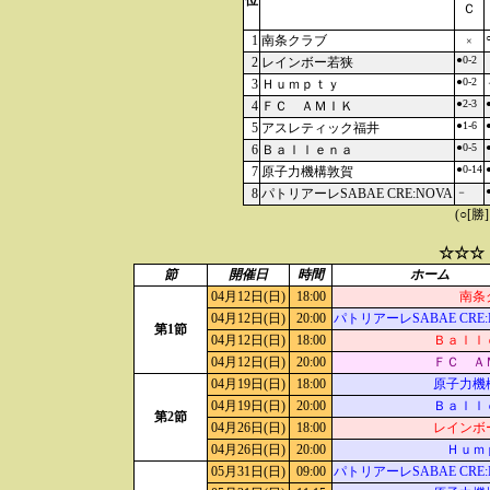
位
Ｃ
1
南条クラブ
×
●0-2
2
レインボー若狭
●0-2
3
Ｈｕｍｐｔｙ
●2-3
4
ＦＣ ＡＭＩＫ
●1-6
5
アスレティック福井
●0-5
6
Ｂａｌｌｅｎａ
●0-14
7
原子力機構敦賀
8
パトリアーレSABAE CRE:NOVA
－
(○[勝
☆☆☆
節
開催日
時間
ホーム
04月12日(日)
18:00
南条
04月12日(日)
20:00
パトリアーレSABAE CRE:
第1節
04月12日(日)
18:00
Ｂａｌｌ
04月12日(日)
20:00
ＦＣ Ａ
04月19日(日)
18:00
原子力機
04月19日(日)
20:00
Ｂａｌｌ
第2節
04月26日(日)
18:00
レインボ
04月26日(日)
20:00
Ｈｕｍ
05月31日(日)
09:00
パトリアーレSABAE CRE: