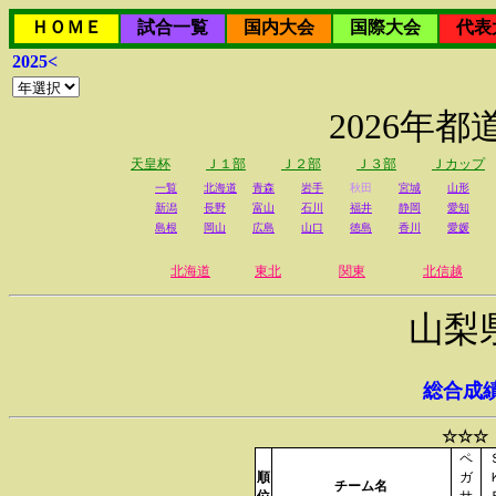
ＨＯＭＥ
試合一覧
国内大会
国際大会
代表
2025<
2026年
天皇杯
Ｊ１部
Ｊ２部
Ｊ３部
Ｊカップ
一覧
北海道
青森
岩手
秋田
宮城
山形
新潟
長野
富山
石川
福井
静岡
愛知
島根
岡山
広島
山口
徳島
香川
愛媛
北海道
東北
関東
北信越
山梨
総合成
☆☆☆
ペ
順
ガ
チーム名