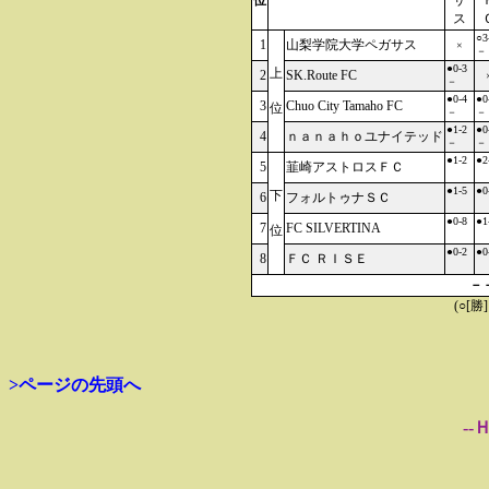
位
サ
ス
○3
1
山梨学院大学ペガサス
×
－
●0-3
上
2
SK.Route FC
－
●0-4
●0
3
Chuo City Tamaho FC
位
－
－
●1-2
●0
4
ｎａｎａｈｏユナイテッド
－
－
●1-2
●2
5
韮崎アストロスＦＣ
●1-5
●0
下
6
フォルトゥナＳＣ
●0-8
●1
7
FC SILVERTINA
位
●0-2
●0
8
ＦＣ ＲＩＳＥ
－
(○[勝
>ページの先頭へ
--