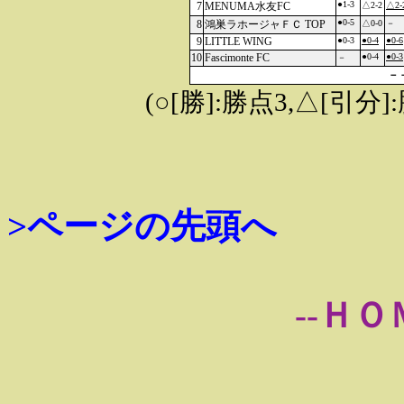
●1-3
7
MENUMA水友FC
△2-2
△2-
●0-5
8
鴻巣ラホージャＦＣ TOP
△0-0
－
9
LITTLE WING
●0-3
●0-4
●0-6
10
Fascimonte FC
●0-4
●0-3
－
－
(○[勝]:勝点3,△[引
>ページの先頭へ
--ＨＯ