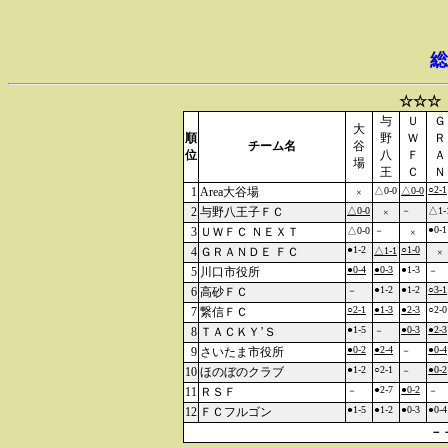
総
☆☆☆
与
Ｕ
Ｇ
大
順
野
Ｗ
Ｒ
チーム名
谷
位
八
Ｆ
Ａ
場
王
Ｃ
Ｎ
○2-1
1
Area大谷場
△0-0
△0-0
×
2
与野八王子ＦＣ
△0-0
－
△1-
×
●0-1
3
ＵＷＦＣ ＮＥＸＴ
△0-0
－
×
●1-2
○1-0
4
ＧＲＡＮＤＥ ＦＣ
△1-1
×
●0-4
●0-3
●1-3
5
川口市役所
－
●1-2
●1-2
○3-1
6
高砂ＦＣ
－
○2-1
●1-3
●2-3
○2-0
7
繋信ＦＣ
●1-5
●0-3
●2-3
8
ＴＡＣＫＹ’Ｓ
－
●0-2
●2-4
●0-4
9
さいたま市役所
－
●1-2
○2-1
●0-2
10
ほのぼのクラブ
－
●2-7
●0-2
11
ＲＳＦ
－
－
●1-5
●1-2
●0-3
●0-4
12
ＦＣフルゴン
－