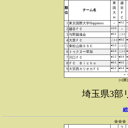
東
越
順
国
谷
チーム名
位
大
Ｆ
Ｈ
Ｃ
●0-2
○
1
東京国際大学Happiness
×
○2-0
2
越谷ＦＣ
△
×
●0-1
3
与野蹴魂会
△2-2
●0-2
●
4
大里ＦＣ
△1-1
●2-3
5
東松山南ＳＳＣ
△1-1
△
●3-4
●
6
トゥクヌー草加
△1-1
●1-2
●0-4
●
7
川口ＦＣ
●0-1
●0-5
8
ＦＣ Ｂｉｃｈｏ
△
●0-2
●0-4
●
9
大宮西カリオカＦＣ
－
(○[勝
埼玉県3部
総
☆☆☆
ラ