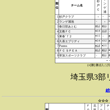
杉
順
ン
チーム名
戸
位
ゲ
Ｃ
浦
○
1
杉戸クラブ
－
×
○
2
ランゲ浦池
－
×
●0-2
●0-5
3
春日部あとむ
●2-4
○1-0
4
文教ＦＣ
●1-5
●
5
東春’７２
－
●2-4
○3-2
●
6
久喜エブリディ
7
Puntos
●1-8
●2-5
●1-3
●0-3
●
8
ＦＣ ＳＰＥＡ
●0-1
●
9
草加スポーツクラブ
－
－
(○[勝]:勝点3,
埼玉県3部
総
☆☆☆
Ｆ
北
ア
チ
順
Ｏ
坂
ル
｜