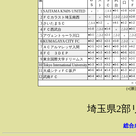
位
Ø
ス
Ｓ
武
Ｃ
口
Ｓ
ト
Ｃ
台
Ｆ
●0-1
○1-0
○2-0
1
SAITAMA KNØS UNITED
－
△1-1
×
○2-1
○2-0
2
ＦＣカラスト埼玉南西
－
△2-2
△2-2
×
●1-2
○4-1
●1-2
●1-2
3
さいたまＳＣ
△1-1
×
○1-0
●1-4
●0-1
4
ＦＣ西武台
△2-2
△2-2
×
●0-1
○2-1
5
アヴェントゥーラ川口
△2-2
△2-2
△2-2
×
6
KUMAGAYA CITY FC
●0-2
●0-2
○2-1
○1-0
△2-2
×
●2-5
○2-1
●0-1
●0-9
○1-0
○4-2
7
ＡＣアルマレッザ入間
●1-4
●1-3
●1-3
●0-1
●0-6
○2-1
8
ＦＣ ３ＤＥＰ
●0-2
●1-2
●0-1
○3-2
○2-1
9
東京国際大学ドリームス
－
10
Tokyo International University
●1-3
●1-3
○3-2
●0-1
●2-5
●0-1
●0-6
●0-4
●1-4
○2-1
●1-3
●1-2
11
大成シティＦＣ坂戸
●0-4
●0-2
●0-2
●0-3
●0-4
12
武南ＦＣ
△1-1
－
(○[勝
埼玉県2部
総合