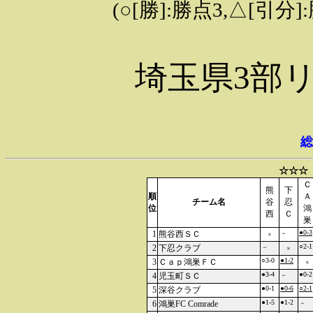
(○[勝]:勝点3,△[引
埼玉県3部
総
☆☆☆
Ｃ
熊
下
順
Ａ
チーム名
谷
忍
位
鴻
西
Ｃ
巣
●0-3
1
熊谷西ＳＣ
－
×
○2-1
2
下忍クラブ
－
×
○3-0
●1-2
3
Ｃａｐ鴻巣ＦＣ
×
●3-4
●0-2
4
児玉町ＳＣ
－
●0-1
●0-6
○2-1
5
深谷クラブ
●1-5
●1-2
6
鴻巣FC Comrade
－