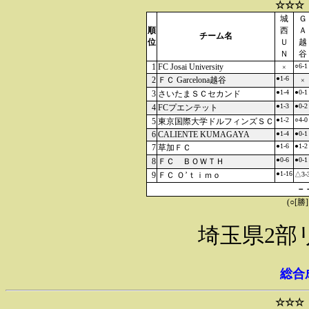
☆☆☆
城
Ｇ
順
西
Ａ
チーム名
位
Ｕ
越
Ｎ
谷
1
FC Josai University
○6-1
×
●1-6
2
ＦＣ Garcelona越谷
×
●1-4
●0-1
3
さいたまＳＣセカンド
●1-3
●0-2
4
FCプエンテット
●1-2
○4-0
5
東京国際大学ドルフィンズＳＣ
6
CALIENTE KUMAGAYA
●1-4
●0-1
●1-6
●1-2
7
草加ＦＣ
●0-6
●0-1
8
ＦＣ ＢＯＷＴＨ
●1-16
9
ＦＣ Ｏ’ｔｉｍｏ
△3-
－
(○[勝
埼玉県2部
総合
☆☆☆