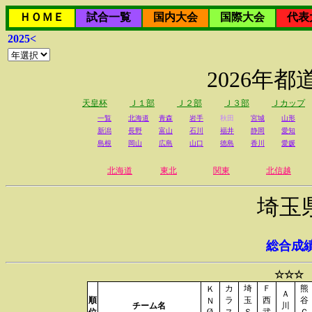
ＨＯＭＥ
試合一覧
国内大会
国際大会
代表
2025<
2026年
天皇杯
Ｊ１部
Ｊ２部
Ｊ３部
Ｊカップ
一覧
北海道
青森
岩手
秋田
宮城
山形
新潟
長野
富山
石川
福井
静岡
愛知
島根
岡山
広島
山口
徳島
香川
愛媛
北海道
東北
関東
北信越
埼玉
総合成
☆☆☆ 
カ
埼
Ｆ
熊
Ｋ
Ａ
順
ラ
玉
西
谷
Ｎ
チーム名
川