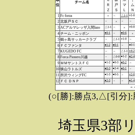
チーム名
位
Ｒ
戸
マ
ム
Ｚ
Ｓ
Ｌ
Ｎ
1
Fc forza
○1-0
－
△1-1
×
2
北坂戸ＳＣ
－
－
－
×
○6-0
3
ACアルマレッザ入間lazo
△1-1
－
×
●0-1
●0-6
4
チーム・ニッポン
－
×
○1-0
5
鶴ヶ島サッカークラブ
－
△1-1
－
●1-2
●0-1
●0-1
6
ＦＣファンタ
－
7
KUGEDO FC
○4-2
－
－
△1-1
●1-2
●2-4
8
Forca Pionero川越
－
△0-0
●1-2
●0-3
●0-2
9
ＭＭサントスＦＣ
－
●0-3
●2-4
●0-1
10
狭山ラトルズ
－
●1-3
●0-5
○2-0
11
所沢ウィングFC
－
●2-3
●1-4
12
ＦＣ ＤＮＰ
－
－
－
(○[勝]:勝点3,△[引
埼玉県3部