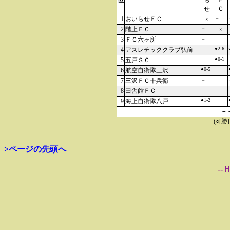
位
ら
Ｆ
せ
Ｃ
1
おいらせＦＣ
－
×
2
階上ＦＣ
－
×
3
ＦＣ六ヶ所
－
●2-6
4
アスレチッククラブ弘前
●0-1
5
五戸ＳＣ
●0-5
6
航空自衛隊三沢
7
三沢ＦＣ十兵衛
－
8
田舎館ＦＣ
●1-2
9
海上自衛隊八戸
－
(○[勝
>ページの先頭へ
--