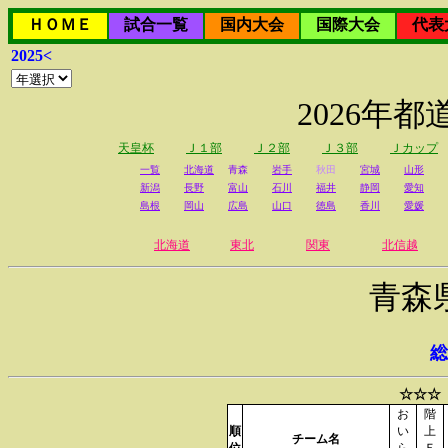
ＨＯＭＥ
試合一覧
国内大会
国際大会
代表
2025<
2026年
天皇杯
Ｊ１部
Ｊ２部
Ｊ３部
Ｊカップ
一覧
北海道
青森
岩手
秋田
宮城
山形
新潟
長野
富山
石川
福井
静岡
愛知
島根
岡山
広島
山口
徳島
香川
愛媛
北海道
東北
関東
北信越
青森
総
☆☆☆
お
階
順
い
上
チーム名