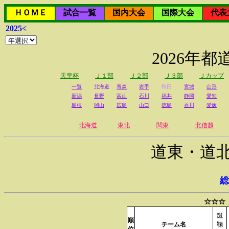
ＨＯＭＥ
試合一覧
国内大会
国際大会
代表
2025<
2026年
天皇杯
Ｊ１部
Ｊ２部
Ｊ３部
Ｊカップ
一覧
北海道
青森
岩手
秋田
宮城
山形
新潟
長野
富山
石川
福井
静岡
愛知
島根
岡山
広島
山口
徳島
香川
愛媛
北海道
東北
関東
北信越
道東・道
総
☆☆☆
蹴
順
チーム名
鞠