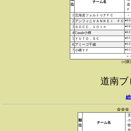
チーム名
位
道
Ｆ
1
北海道フォルトゥナＦＣ
×
●0-3
2
アンフィニＶＡＮＫＥＩ ＦＣ
●0-8
3
ＳＯＣＣ．１０ｔｈ
●0-1
4
Canale小樽
●0-5
5
ＹＵＴＯ．ＳＣ
●1-1
6
アミーゴ千歳
●0-2
7
小樽ＹＦ
－
(○[勝
道南ブ
総
☆☆☆
苫
順
小
チーム名
位
牧
市