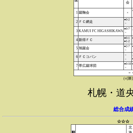
位
会
1
蹴鞠会
×
●0-2
2
ＦＣ網走
－
●0-7
3
KAMUI FC HIGASHIKAWA
－
●0-1
4
新得ＦＣ
●1-2
●2-7
5
旭蹴会
－
－
6
ＦＣコパン
－
●0-10
7
帯広蹴球団
－
－
(○[勝
札幌・道
総合成
☆☆☆ 
北
順
海