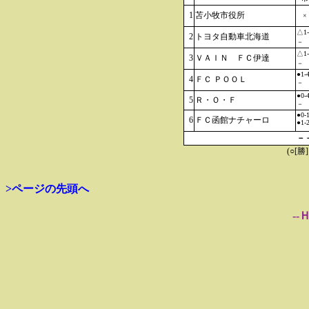
1
苫小牧市役所
×
△1-
2
トヨタ自動車北海道
－
△1-
3
ＶＡＩＮ ＦＣ伊達
－
●1-
4
ＦＣ ＰＯＯＬ
－
●0-
5
Ｒ・Ｏ・Ｆ
－
●0-
6
ＦＣ函館ナチャーロ
●1-
－
(○[勝
>ページの先頭へ
--