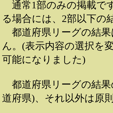
通常1部のみの掲載で
る場合には、2部以下の
都道府県リーグの結果
ん。(表示内容の選択を
可能になりました)
都道府県リーグの結果の
道府県)、それ以外は原