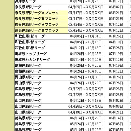
兵庫県リーグ
03月29日～10月25日
07月12日
奈良県1部リーグ
04月05日～XX月XX日
08月02日
奈良県2部リーグＡブロック
05月17日～XX月XX日
06月21日
奈良県2部リーグＢブロック
05月17日～XX月XX日
06月21日
奈良県3部リーグＡブロック
05月24日～XX月XX日
07月12日
奈良県3部リーグＢブロック
05月24日～XX月XX日
07月12日
和歌山県1部リーグ
04月05日～11月01日
07月26日
和歌山県2部リーグ
04月05日～12月13日
04月19日
和歌山県3部リーグ
04月12日～12月13日
07月26日
鳥取県トップリーグ
04月26日～10月25日
07月19日
鳥取県セカンドリーグ
06月14日～10月25日
07月12日
島根県1部リーグ
04月26日～10月25日
07月19日
島根県2部リーグ
04月26日～10月18日
07月12日
岡山県1部リーグ
04月26日～11月08日
07月26日
岡山県2部リーグ
04月26日～11月22日
07月26日
広島県1部リーグ
03月22日～XX月XX日
06月28日
広島県2部リーグ
03月22日～XX月XX日
06月28日
山口県1部リーグ
04月12日～10月18日
08月02日
山口県2部リーグ
04月26日～XX月XX日
08月08日
山口県3部リーグ
04月19日～XX月XX日
06月21日
徳島県1部リーグ
06月14日～11月29日
06月14日
徳島県2部リーグ
05月24日～12月13日
07月05日
徳島県3部リーグ
05月10日～11月22日
07月05日