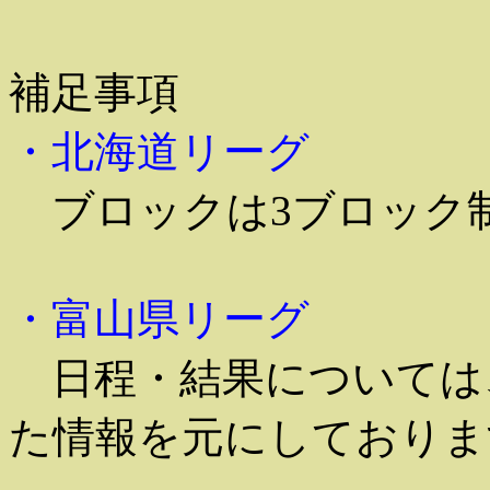
補足事項
・北海道リーグ
ブロックは3ブロック
・富山県リーグ
日程・結果については
た情報を元にしておりま