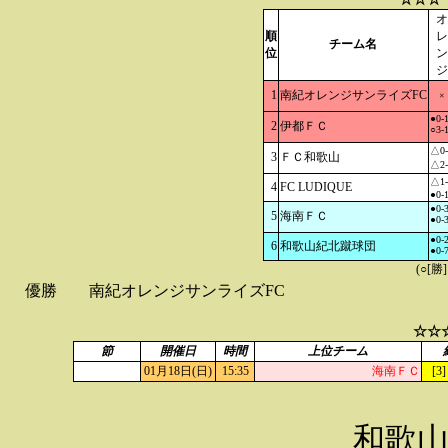
オ
順
レ
チーム名
位
ン
ジ
1
南紀オレンジサンライズFC
×
●0-
2
伊都ＦＣ
○3-
△0-
3
ＦＣ和歌山
△2-
△1-
4
FC LUDIQUE
●0-
●0-
5
海南ＦＣ
●0-
●0-
6
和歌山紀北蹴球団
●0-
(○[勝
優勝
南紀オレンジサンライズFC
☆☆
節
開催日
時間
上位チーム
01月18日(日)
15:35
海南ＦＣ
[3]
和歌山