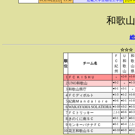
01月18日(日)
13:30
近畿大学生物理工学部
[2]1P
和歌山
総
☆☆☆
Ｆ
Ｕ
和
順
Ｃ
和
歌
チーム名
位
紀
歌
山
州
山
県
○2-0
○1-0
1
ＦＣ ＫＩＳＨＵ
×
●0-2
●1-3
2
UNO和歌山
×
●0-1
○3-1
3
和歌山県庁
×
●1-3
●1-2
○1-0
4
ＦＣディポルト
●0-6
●0-1
○1-0
5
紀南Ｍａｎｄａｌｏｒｅ
6
WAKAYAMA SOLATIORA
●1-10
○3-2
●1-5
●0-6
●0-3
7
ＦＣトリッキー
△1-1
●0-1
●2-7
●0-1
8
きのくに南ＳＣ
●0-1
●0-4
9
モンキーバナナＦＣ
△1-
●0-10
●0-9
●0-1
10
花王和歌山ＳＣ