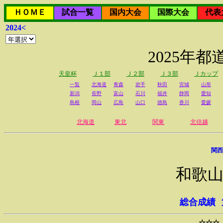
ＨＯＭＥ
試合一覧
国内大会
国際大会
代表
2024<
2025年
天皇杯
Ｊ１部
Ｊ２部
Ｊ３部
Ｊカップ
一覧
北海道
青森
岩手
秋田
宮城
山形
新潟
長野
富山
石川
福井
静岡
愛知
島根
岡山
広島
山口
徳島
香川
愛媛
北海道
東北
関東
北信越
関西
和歌山
総合成績
☆☆☆