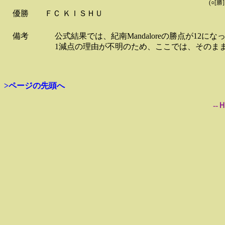
(○[勝
優勝
ＦＣ ＫＩＳＨＵ
備考
公式結果では、紀南Mandaloreの勝点が12に
1減点の理由が不明のため、ここでは、そのま
>ページの先頭へ
--