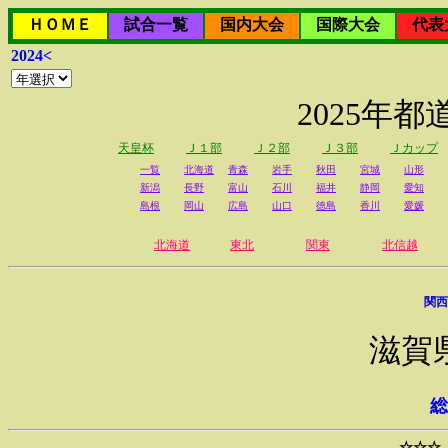
ＨＯＭＥ
試合一覧
国内大会
国際大会
代表
2024<
2025年
天皇杯
Ｊ１部
Ｊ２部
Ｊ３部
Ｊカップ
一覧
北海道
青森
岩手
秋田
宮城
山形
新潟
長野
富山
石川
福井
静岡
愛知
島根
岡山
広島
山口
徳島
香川
愛媛
北海道
東北
関東
北信越
関西
滋賀
総
☆☆☆