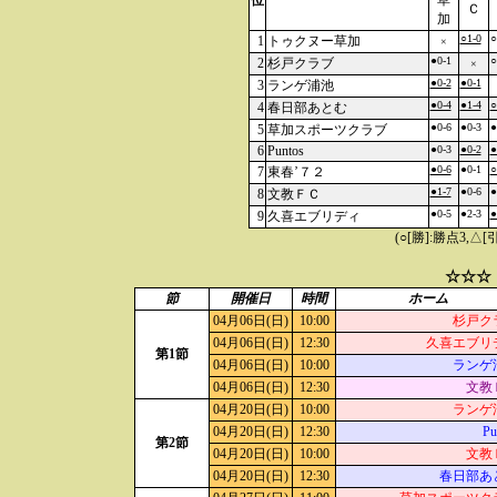
位
草
Ｃ
加
○1-0
○
1
トゥクヌー草加
×
●0-1
○
2
杉戸クラブ
×
●0-2
●0-1
3
ランゲ浦池
●0-4
●1-4
○
4
春日部あとむ
●0-6
●0-3
●
5
草加スポーツクラブ
6
Puntos
●0-3
●0-2
●
●0-6
●0-1
○
7
東春’７２
●1-7
●0-6
●
8
文教ＦＣ
●0-5
●2-3
●
9
久喜エブリディ
(○[勝]:勝点3,
☆☆☆
節
開催日
時間
ホーム
04月06日(日)
10:00
杉戸ク
04月06日(日)
12:30
久喜エブリ
第1節
04月06日(日)
10:00
ランゲ
04月06日(日)
12:30
文教
04月20日(日)
10:00
ランゲ
04月20日(日)
12:30
Pu
第2節
04月20日(日)
10:00
文教
04月20日(日)
12:30
春日部あ