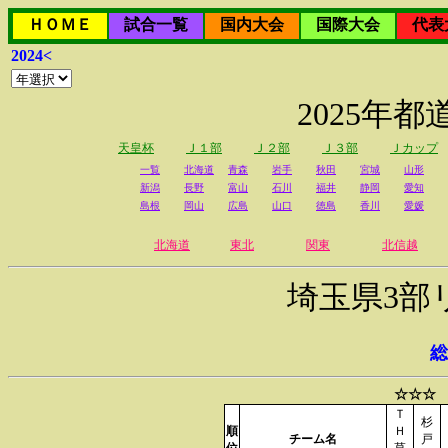
ＨＯＭＥ
試合一覧
国内大会
国際大会
代表
2024<
2025年
天皇杯
Ｊ１部
Ｊ２部
Ｊ３部
Ｊカップ
一覧
北海道
青森
岩手
秋田
宮城
山形
新潟
長野
富山
石川
福井
静岡
愛知
島根
岡山
広島
山口
徳島
香川
愛媛
北海道
東北
関東
北信越
埼玉県3部
総
☆☆☆ 
Ｔ
杉
順
Ｈ
チーム名
戸